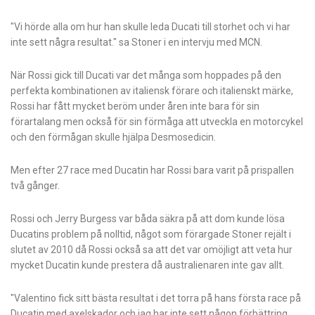
"Vi hörde alla om hur han skulle leda Ducati till storhet och vi har
inte sett några resultat." sa Stoner i en intervju med MCN.
När Rossi gick till Ducati var det många som hoppades på den
perfekta kombinationen av italiensk förare och italienskt märke,
Rossi har fått mycket beröm under åren inte bara för sin
förartalang men också för sin förmåga att utveckla en motorcykel
och den förmågan skulle hjälpa Desmosedicin.
Men efter 27 race med Ducatin har Rossi bara varit på prispallen
två gånger.
Rossi och Jerry Burgess var båda säkra på att dom kunde lösa
Ducatins problem på nolltid, något som förargade Stoner rejält i
slutet av 2010 då Rossi också sa att det var omöjligt att veta hur
mycket Ducatin kunde prestera då australienaren inte gav allt.
"Valentino fick sitt bästa resultat i det torra på hans första race på
Ducatin med axelskador och jag har inte sett någon förbättring