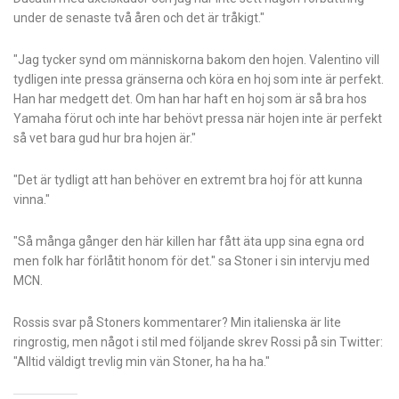
under de senaste två åren och det är tråkigt."
"Jag tycker synd om människorna bakom den hojen. Valentino vill
tydligen inte pressa gränserna och köra en hoj som inte är perfekt.
Han har medgett det. Om han har haft en hoj som är så bra hos
Yamaha förut och inte har behövt pressa när hojen inte är perfekt
så vet bara gud hur bra hojen är."
"Det är tydligt att han behöver en extremt bra hoj för att kunna
vinna."
"Så många gånger den här killen har fått äta upp sina egna ord
men folk har förlåtit honom för det." sa Stoner i sin intervju med
MCN.
Rossis svar på Stoners kommentarer? Min italienska är lite
ringrostig, men något i stil med följande skrev Rossi på sin Twitter:
"Alltid väldigt trevlig min vän Stoner, ha ha ha."