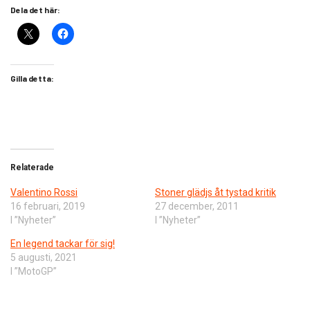
Dela det här:
Gilla detta:
Relaterade
Valentino Rossi
Stoner glädjs åt tystad kritik
16 februari, 2019
27 december, 2011
I ”Nyheter”
I ”Nyheter”
En legend tackar för sig!
5 augusti, 2021
I ”MotoGP”