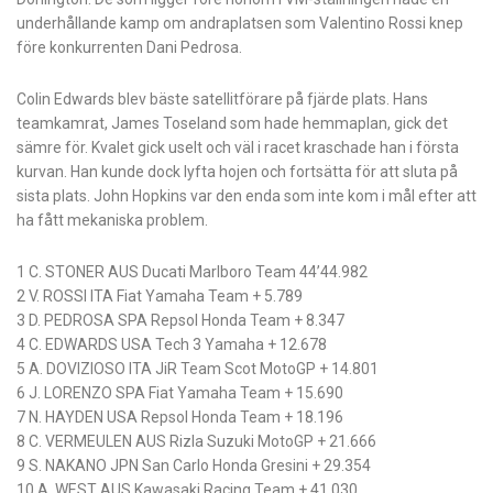
underhållande kamp om andraplatsen som Valentino Rossi knep
före konkurrenten Dani Pedrosa.
Colin Edwards blev bäste satellitförare på fjärde plats. Hans
teamkamrat, James Toseland som hade hemmaplan, gick det
sämre för. Kvalet gick uselt och väl i racet kraschade han i första
kurvan. Han kunde dock lyfta hojen och fortsätta för att sluta på
sista plats. John Hopkins var den enda som inte kom i mål efter att
ha fått mekaniska problem.
1 C. STONER AUS Ducati Marlboro Team 44’44.982
2 V. ROSSI ITA Fiat Yamaha Team + 5.789
3 D. PEDROSA SPA Repsol Honda Team + 8.347
4 C. EDWARDS USA Tech 3 Yamaha + 12.678
5 A. DOVIZIOSO ITA JiR Team Scot MotoGP + 14.801
6 J. LORENZO SPA Fiat Yamaha Team + 15.690
7 N. HAYDEN USA Repsol Honda Team + 18.196
8 C. VERMEULEN AUS Rizla Suzuki MotoGP + 21.666
9 S. NAKANO JPN San Carlo Honda Gresini + 29.354
10 A. WEST AUS Kawasaki Racing Team + 41.030