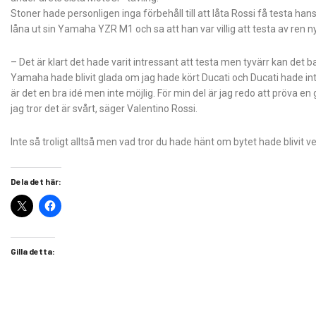
Stoner hade personligen inga förbehåll till att låta Rossi få testa han
låna ut sin Yamaha YZR M1 och sa att han var villig att testa av ren n
– Det är klart det hade varit intressant att testa men tyvärr kan det ba
Yamaha hade blivit glada om jag hade kört Ducati och Ducati hade int
är det en bra idé men inte möjlig. För min del är jag redo att pröva e
jag tror det är svårt, säger Valentino Rossi.
Inte så troligt alltså men vad tror du hade hänt om bytet hade blivit v
Dela det här:
Gilla detta: