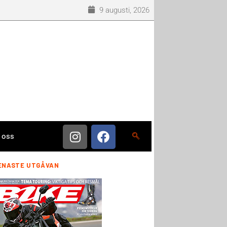
9 augusti, 2026
 oss
ENASTE UTGÅVAN