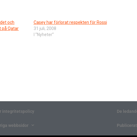
rdet och
Casey har förlorat respekten för Rossi
t på Qatar
31 juli, 2008
I ”Nyheter”
r integritetspolicy
De ledand
riga webbsidor
Publicerat