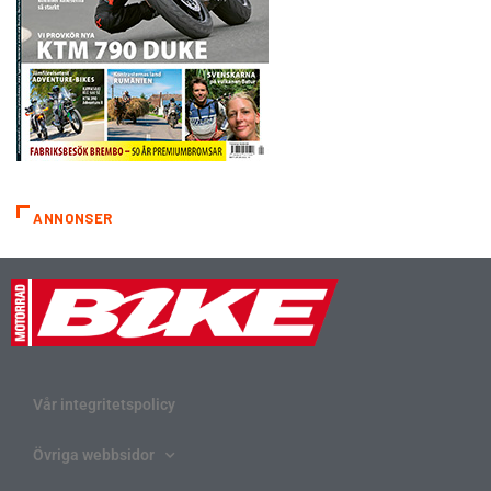
ANNONSER
Vår integritetspolicy
Övriga webbsidor