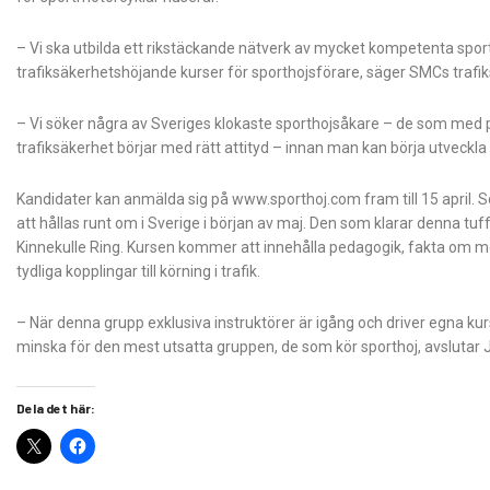
– Vi ska utbilda ett rikstäckande nätverk av mycket kompetenta spo
trafiksäkerhetshöjande kurser för sporthojsförare, säger SMCs traf
– Vi söker några av Sveriges klokaste sporthojsåkare – de som med p
trafiksäkerhet börjar med rätt attityd – innan man kan börja utveckla
Kandidater kan anmälda sig på www.sporthoj.com fram till 15 april. S
att hållas runt om i Sverige i början av maj. Den som klarar denna tuf
Kinnekulle Ring. Kursen kommer att innehålla pedagogik, fakta om 
tydliga kopplingar till körning i trafik.
– När denna grupp exklusiva instruktörer är igång och driver egna kur
minska för den mest utsatta gruppen, de som kör sporthoj, avslutar 
Dela det här: