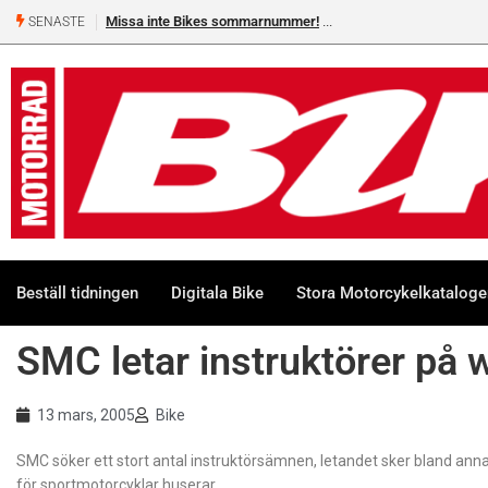
Missa inte Bikes sommarnummer!
SENASTE
Beställ tidningen
Digitala Bike
Stora Motorcykelkatalog
SMC letar instruktörer på
13 mars, 2005
Bike
SMC söker ett stort antal instruktörsämnen, letandet sker bland an
för sportmotorcyklar huserar.