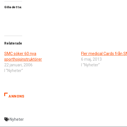
Gilla detta:
Relaterade
SMC söker 60 nya
Fler medical Cards från 
sporthojsinstruktörer
6 maj, 2013
22 januari, 2006
I ”Nyheter”
I ”Nyheter”
ANNONS
Nyheter