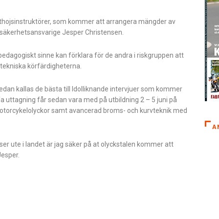
rthojsinstruktörer, som kommer att arrangera mängder av
iksäkerhetsansvarige Jesper Christensen.
edagogiskt sinne kan förklara för de andra i riskgruppen att
 tekniska körfärdigheterna.
edan kallas de bästa till Idolliknande intervjuer som kommer
fa uttagning får sedan vara med på utbildning 2 – 5 juni på
motorcykelolyckor samt avancerad broms- och kurvteknik med
A
ser ute i landet är jag säker på at olyckstalen kommer att
Jesper.