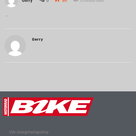
Gerry
0
86
0 minute read
Gerry
Vår integritetspolicy