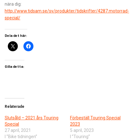
nära dig:
http://www.tidsam.se/sv/produkter/tidskrifter/4287.motorrad-
special/
Dela det här:
Gilla detta:
Relaterade
Slutsåld – 2021 års Touring
Förbeställ Touring Special
Special
2023
27 april, 2021
5 april, 2023
I ”Bike tidningen”
I ”Touring”