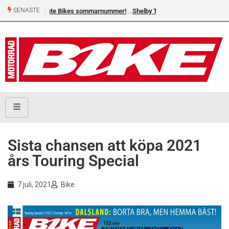
SENASTE
 sommarnummer!
Shelby Turner, klar för GGN
Sista chansen att köpa 2021
års Touring Special
7 juli, 2021
Bike