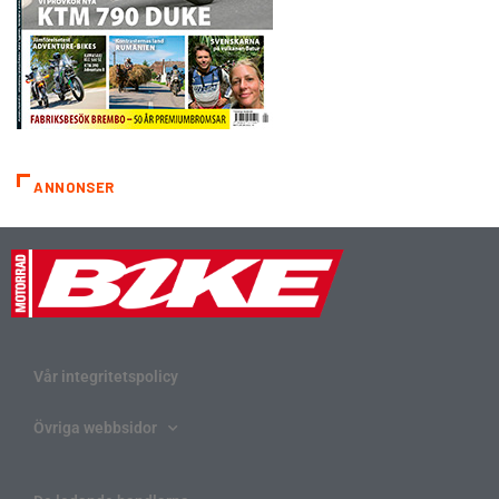
ANNONSER
Vår integritetspolicy
Övriga webbsidor