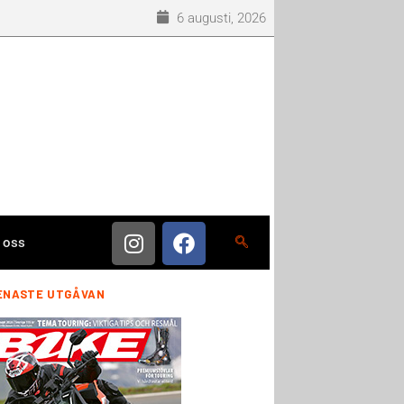
6 augusti, 2026
 oss
ENASTE UTGÅVAN