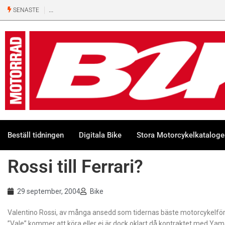
SENASTE
Beställ tidningen
Digitala Bike
Stora Motorcykelkatalog
Rossi till Ferrari?
29 september, 2004
Bike
Valentino Rossi, av många ansedd som tidernas bäste motorcykelförar
”Vale” kommer att köra eller ej är dock oklart då kontraktet med Yam