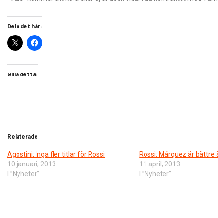
Dela det här:
Gilla detta:
Relaterade
Agostini: Inga fler titlar för Rossi
Rossi: Márquez är bättre
10 januari, 2013
11 april, 2013
I ”Nyheter”
I ”Nyheter”