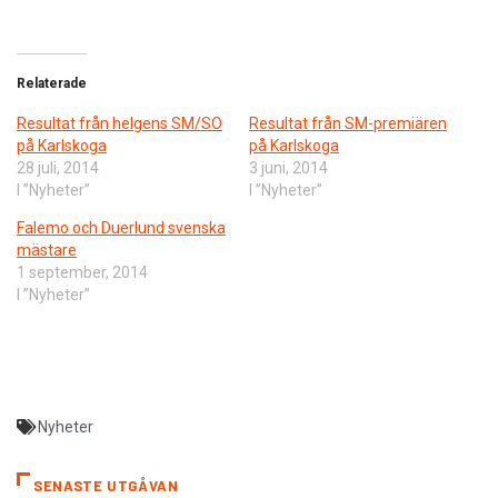
Relaterade
Resultat från helgens SM/SO
Resultat från SM-premiären
på Karlskoga
på Karlskoga
28 juli, 2014
3 juni, 2014
I ”Nyheter”
I ”Nyheter”
Falemo och Duerlund svenska
mästare
1 september, 2014
I ”Nyheter”
Nyheter
SENASTE UTGÅVAN