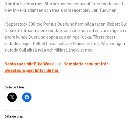
framför Falemo med åtta sekunders marginal. Trea första racet
blev Mike Kristiansen och trea andra racet blev Jari Tuovinen.
I Superstock 600 tog Pontus Duerlund hem båda racen. Robert Gull
försökte utmana men i första kraschade han vid en varvning och i
andra kunde Duerlund öppna upp en rejäl lucka. Första racet
slutade Jesper Pellijeff tvåa och Jim Claesson trea. På söndagen
slutade Gull alltså tvåa och Niklas Långkvist trea.
Nästa race blir Bike Week
i juli.
Kompletta resultat från
Sviestadloppet hittar du här.
Dela det här:
Gilla detta: