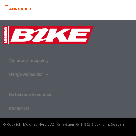
ANNONSER
Vår integritetspolicy
Övriga webbsidor
De ledande handlarna
Publicerat
© Copyright Motorrad Nordic AB, Karlavägen 96, 115 26 Stockholm, Sweden