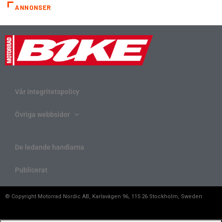
ANNONSER
Vår integritetspolicy
Övriga webbsidor
De ledande handlarna
Publicerat
© Copyright Motorrad Nordic AB, Karlavägen 96, 115 26 Stockholm, Sweden