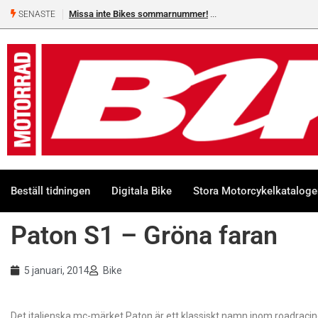
Missa inte Bikes sommarnummer!
SENASTE
Beställ tidningen
Digitala Bike
Stora Motorcykelkatalog
Paton S1 – Gröna faran
5 januari, 2014
Bike
Det italienska mc-märket Paton är ett klassiskt namn inom roadracing.