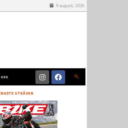
9 augusti, 2026
 oss
ENASTE UTGÅVAN