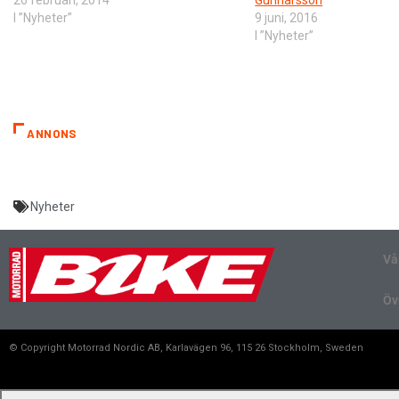
I ”Nyheter”
9 juni, 2016
I ”Nyheter”
ANNONS
Nyheter
Vå
Öv
© Copyright Motorrad Nordic AB, Karlavägen 96, 115 26 Stockholm, Sweden