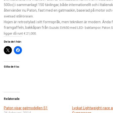
500cc) i sammanlagt 150 tävlingar, både internationellt och i Italien
återvänder nu Paton, fast med en gatmaskin, baserad på motor och 
svetsad stålrörsram.
Hojen är retrostylad i sitt formspråk, men tekniken är modern. Ända
framgaffeln, bakkåpan från
Suzuki SV650 med LED- baklampor. Paton S1 ko
ligger då runt € 21,000
.
Dela det här:
Gilla detta:
Relaterade
Paton visar gatmodellen S1
Lyckat Lightweight-race a
26 februari, 2014
Gunnarsson