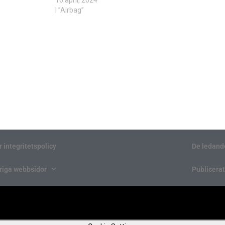
I ”Airbag”
r integritetspolicy
De ledand
riga webbsidor
Publicerat