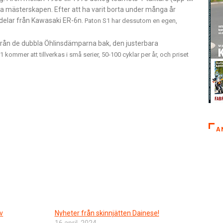
ska mästerskapen. Efter att ha varit borta under många år
delar från Kawasaki ER-6n.
Paton S1 har dessutom en egen,
 från de dubbla Öhlinsdämparna bak, den justerbara
mmer att tillverkas i små serier, 50-100 cyklar per år, och priset
A
v
Nyheter från skinnjätten Dainese!
16 april, 2024