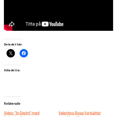
Dela det här:
Gilla detta:
Relaterade
Video: ”In Depht” med
Valentino Rossi fortsätter