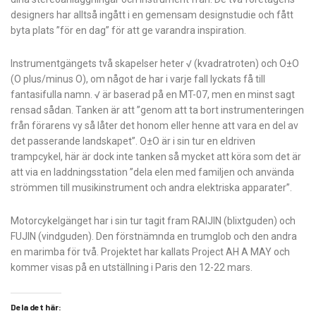
designers har alltså ingått i en gemensam designstudie och fått
byta plats ”för en dag” för att ge varandra inspiration.
Instrumentgängets två skapelser heter
√ (kvadratroten) och O±O
(O plus/minus O), om något de har i varje fall lyckats få till
fantasifulla namn. √ är baserad på en MT-07, men en minst sagt
rensad sådan. Tanken är att ”genom att ta bort instrumenteringen
från förarens vy så låter det honom eller henne att vara en del av
det passerande landskapet”.
O±O är i sin tur en eldriven
trampcykel, här är dock inte tanken så mycket att köra som det är
att via en laddningsstation ”dela elen med familjen och använda
strömmen till musikinstrument och andra elektriska apparater”.
Motorcykelgänget har i sin tur tagit fram RAIJIN (blixtguden) och
FUJIN (vindguden). Den förstnämnda en trumglob och den andra
en marimba för två. Projektet har kallats Project AH A MAY och
kommer visas på en utställning i Paris den 12-22 mars.
Dela det här: