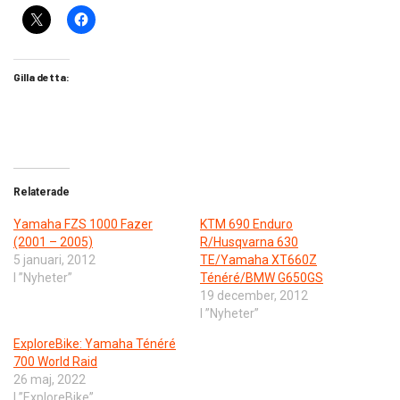
Gilla detta:
Relaterade
Yamaha FZS 1000 Fazer
KTM 690 Enduro
(2001 – 2005)
R/Husqvarna 630
5 januari, 2012
TE/Yamaha XT660Z
I ”Nyheter”
Ténéré/BMW G650GS
19 december, 2012
I ”Nyheter”
ExploreBike: Yamaha Ténéré
700 World Raid
26 maj, 2022
I ”ExploreBike”