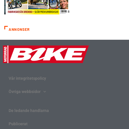
ANNONSER
Vår integritetspolicy
Övriga webbsidor
De ledande handlarna
Publicerat