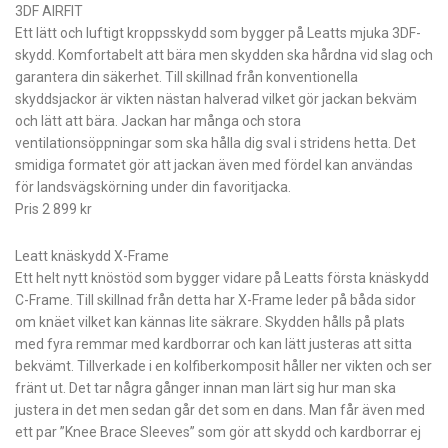
3DF AIRFIT
Ett lätt och luftigt kroppsskydd som bygger på Leatts mjuka 3DF-
skydd. Komfortabelt att bära men skydden ska hårdna vid slag och
garantera din säkerhet. Till skillnad från konventionella
skyddsjackor är vikten nästan halverad vilket gör jackan bekväm
och lätt att bära. Jackan har många och stora
ventilationsöppningar som ska hålla dig sval i stridens hetta. Det
smidiga formatet gör att jackan även med fördel kan användas
för landsvägskörning under din favoritjacka.
Pris 2 899 kr
Leatt knäskydd X-Frame
Ett helt nytt knöstöd som bygger vidare på Leatts första knäskydd
C-Frame. Till skillnad från detta har X-Frame leder på båda sidor
om knäet vilket kan kännas lite säkrare. Skydden hålls på plats
med fyra remmar med kardborrar och kan lätt justeras att sitta
bekvämt. Tillverkade i en kolfiberkomposit håller ner vikten och ser
fränt ut. Det tar några gånger innan man lärt sig hur man ska
justera in det men sedan går det som en dans. Man får även med
ett par ”Knee Brace Sleeves” som gör att skydd och kardborrar ej