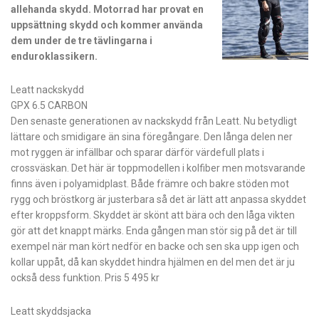
allehanda skydd. Motorrad har provat en
uppsättning skydd och kommer använda
dem under de tre tävlingarna i
enduroklassikern.
Leatt nackskydd
GPX 6.5 CARBON
Den senaste generationen av nackskydd från Leatt. Nu betydligt
lättare och smidigare än sina föregångare. Den långa delen ner
mot ryggen är infällbar och sparar därför värdefull plats i
crossväskan. Det här är toppmodellen i kolfiber men motsvarande
finns även i polyamidplast. Både främre och bakre stöden mot
rygg och bröstkorg är justerbara så det är lätt att anpassa skyddet
efter kroppsform. Skyddet är skönt att bära och den låga vikten
gör att det knappt märks. Enda gången man stör sig på det är till
exempel när man kört nedför en backe och sen ska upp igen och
kollar uppåt, då kan skyddet hindra hjälmen en del men det är ju
också dess funktion. Pris 5 495 kr
Leatt skyddsjacka