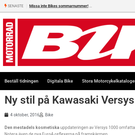
Missa inte Bikes sommarnummer!
SENASTE
Beställ tidningen
Digitala Bike
Stora Motorcykelkatalog
Ny stil på Kawasaki Versy
4 oktober, 2016
Bike
Den mestadels kosmetiska
uppdateringen av Versys 1000 omfattar
Notera även de nya Euro4-reflexerna på framskärmen.