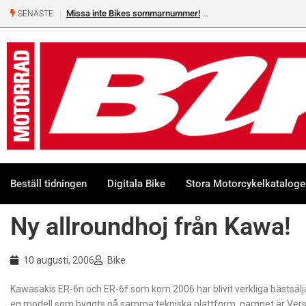
Missa inte Bikes sommarnummer!
SENASTE
Beställ tidningen
Digitala Bike
Stora Motorcykelkatalog
Ny allroundhoj från Kawa!
10 augusti, 2006
Bike
Kawasakis ER-6n och ER-6f som kom 2006 har blivit verkliga bästsälja
en modell som byggts på samma tekniska plattform, namnet är Vers