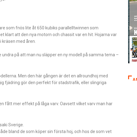
are som fnös lite åt 650 kubiks parallelltwinnen som
 klart att den nya motorn och chassit var en hit. Hojarna var
li kräsen med åren.
 inte undra på att man nu släpper en ny modell på samma tema –
ellerna. Men den här gången är det en allroundhoj med
A
fjädring gör den perfekt för stadstrafik, eller slingriga
ren fått mer effekt på låga varv. Oavsett vilket varv man har
aki Sverige.
åde bland de som köper sin första hoj, och hos de som vet