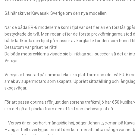
Så här skriver Kawasaki Sverige om den nya modellen;
När de båda ER-6 modellerna kom i fjol var det fler än en förståsigpå
bestyckade de två. Men redan efter de första provkörningarna stod det
både lättkörda och bjöd på massor av körglädje för den som hunnit b
Dessutom var priset helrätt!
De båda motorcyklarna visade sig bli riktiga sälj-succéer, så det är
Versys.
Versys är baserad på samma tekniska plattform som de två ER-6 mod
smak av supermotard som skapats. Upprätt sittställning och långslagig 
skogsvägar.
För att passa optimalt för just den sortens trafikmiljö har 650 kubika
ska det gå att plocka fram den effekt som behövs just då.
– Versys är en oerhört mångsidig hoj, säger Johan Lyckman på Kawas
– Jag är helt övertygad om att den kommer att hitta många vänner b