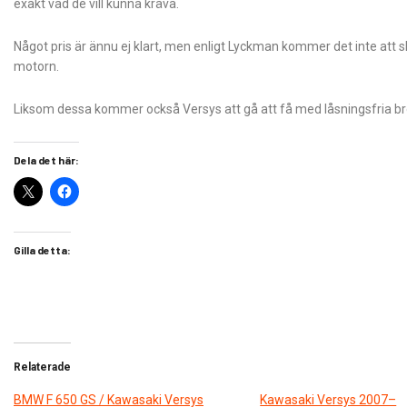
exakt vad de vill kunna kräva.
Något pris är ännu ej klart, men enligt Lyckman kommer det inte att 
motorn.
Liksom dessa kommer också Versys att gå att få med låsningsfria bro
Dela det här:
Gilla detta:
Relaterade
BMW F 650 GS / Kawasaki Versys
Kawasaki Versys 2007–