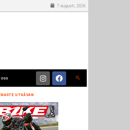
7 augusti, 2026
 oss
ENASTE UTGÅVAN