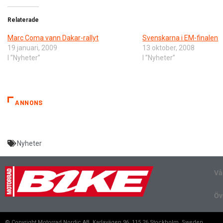
Relaterade
Marc Coma vann Dakar-rallyt
Svenskarna i EM-finalen
19 januari, 2009
13 oktober, 2008
I ”Nyheter”
I ”Nyheter”
ANNONS
Nyheter
Vå
Öv
© Copyright Motorrad Nordic AB, Karlavägen 96, 115 26 Stockholm, Sweden