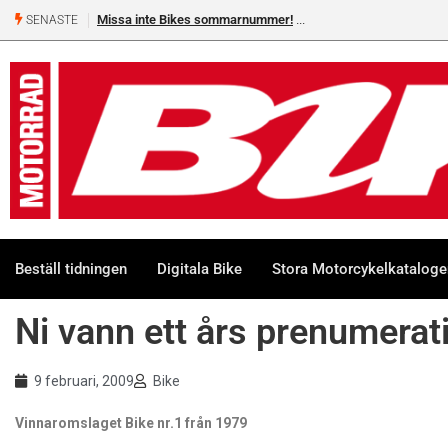
Missa inte Bikes sommarnummer!
Shelby Turner, klar för GGN
SENASTE
Beställ tidningen
Digitala Bike
Stora Motorcykelkatalog
Ni vann ett års prenumerat
9 februari, 2009
Bike
Vinnaromslaget Bike nr.1 från 1979