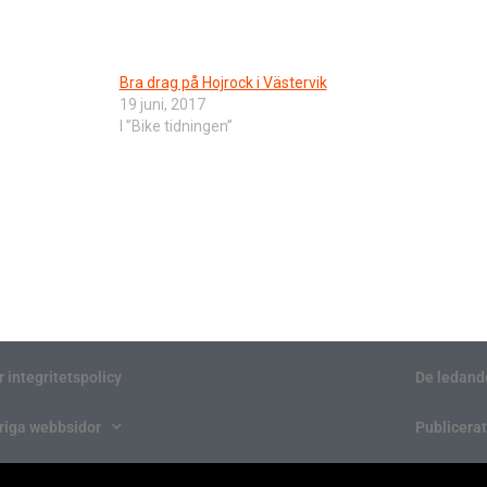
Bra drag på Hojrock i Västervik
19 juni, 2017
I ”Bike tidningen”
r integritetspolicy
De ledand
riga webbsidor
Publicerat