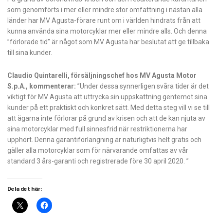
som genomförts i mer eller mindre stor omfattning i nästan alla
länder har MV Agusta-förare runt om i världen hindrats från att
kunna använda sina motorcyklar mer eller mindre alls. Och denna
”förlorade tid” är något som MV Agusta har beslutat att ge tillbaka
till sina kunder.
Claudio Quintarelli, försäljningschef hos MV Agusta Motor
S.p.A., kommenterar:
”Under dessa synnerligen svåra tider är det
viktigt för MV Agusta att uttrycka sin uppskattning gentemot sina
kunder på ett praktiskt och konkret sätt. Med detta steg vill vi se till
att ägarna inte förlorar på grund av krisen och att de kan njuta av
sina motorcyklar med full sinnesfrid när restriktionerna har
upphört. Denna garantiförlängning är naturligtvis helt gratis och
gäller alla motorcyklar som för närvarande omfattas av vår
standard 3 års-garanti och registrerade före 30 april 2020. ”
Dela det här: