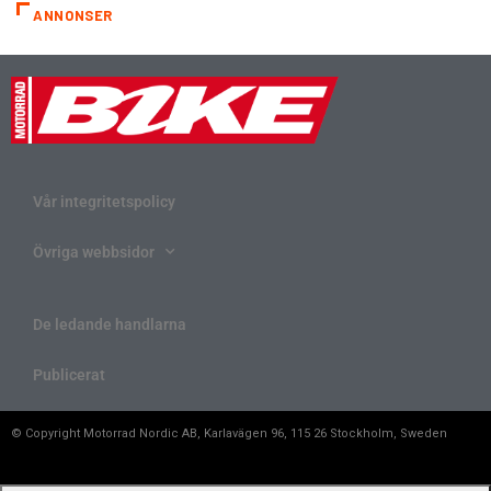
ANNONSER
Vår integritetspolicy
Övriga webbsidor
De ledande handlarna
Publicerat
© Copyright Motorrad Nordic AB, Karlavägen 96, 115 26 Stockholm, Sweden