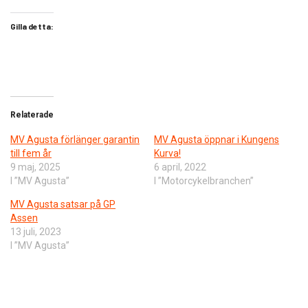
Gilla detta:
Relaterade
MV Agusta förlänger garantin
MV Agusta öppnar i Kungens
till fem år
Kurva!
9 maj, 2025
6 april, 2022
I ”MV Agusta”
I ”Motorcykelbranchen”
MV Agusta satsar på GP
Assen
13 juli, 2023
I ”MV Agusta”