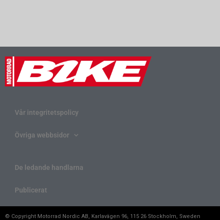
Vår integritetspolicy
Övriga webbsidor
De ledande handlarna
Publicerat
© Copyright Motorrad Nordic AB, Karlavägen 96, 115 26 Stockholm, Sweden