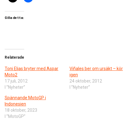
Gilla detta:
Relaterade
Toni Elias bryter med Aspar
Viñales ber om ursäkt – kör
Moto2
igen
17 juli, 2012
24 oktober, 2012
I ”Nyheter”
I ”Nyheter”
Spännande MotoGP i
Indonesien
18 oktober, 2023
I ”MotoGP”