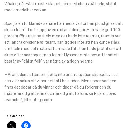
Viñales, då tvåa i mästerskapet och med chans på titeln, slutat
med omedelbar verkan.
Spanjoren förklarade senare för media varför han plötsligt valt att
sluta i teamet och uppgav en rad anledningar. Han hade gett 100
procent för att vinna titeln men det hade inte teamet, teamet var
ett "andra divisionens" team, han trodde inte att han kunde slåss
om titeln med det material han hade fått, han hade pratat om att
sluta efter säsongen men teamet lyssnade inte och att teamet
består av "dåligt folk" var några av anledningarna.
– Vi är ledsna eftersom detta inte är en situation skapad av oss
och vi är säkra att vi har gett allt hela tiden. Men uppenbarligen
finns det dagar då du vinner och dagar då du förlorar och du
måste lära dig att vinna och lära dig att förlora, sa Ricard Jové,
teamchef, till motogp.com.
Dela det här: