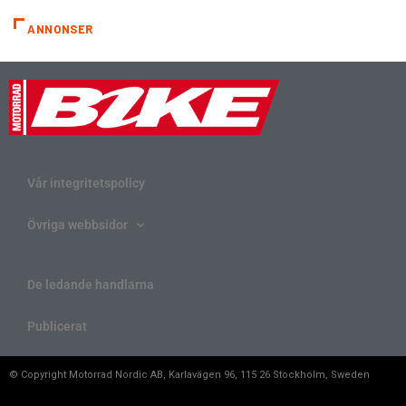
ANNONSER
Vår integritetspolicy
Övriga webbsidor
De ledande handlarna
Publicerat
© Copyright Motorrad Nordic AB, Karlavägen 96, 115 26 Stockholm, Sweden