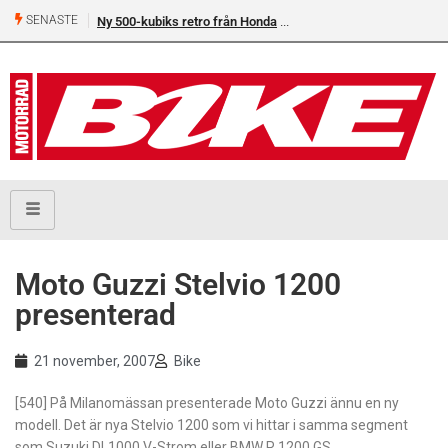
SENASTE
Ny 500-kubiks retro från Honda
Moto Guzzi Stelvio 1200
presenterad
21 november, 2007
Bike
[540] På Milanomässan presenterade Moto Guzzi ännu en ny
modell. Det är nya Stelvio 1200 som vi hittar i samma segment
som Suzuki DL1000 V-Strom eller BMW R 1200 GS.