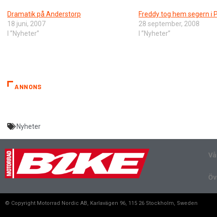
Dramatik på Anderstorp
Freddy tog hem segern i 
18 juni, 2007
28 september, 2008
I ”Nyheter”
I ”Nyheter”
ANNONS
Nyheter
Vå
Öv
© Copyright Motorrad Nordic AB, Karlavägen 96, 115 26 Stockholm, Sweden