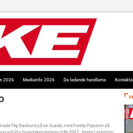
en 2026
Mediainfo 2026
De ledande handlarna
Kontakta
o
S
nerade Filip Backlund på sin Suzuki, med Freddy Papunen på
sson och Pro Superbikemästaren från 2007, Jimmy Lindström,