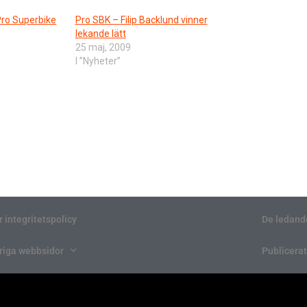
Pro Superbike
Pro SBK – Filip Backlund vinner
lekande lätt
25 maj, 2009
I ”Nyheter”
r integritetspolicy
De ledand
riga webbsidor
Publicerat