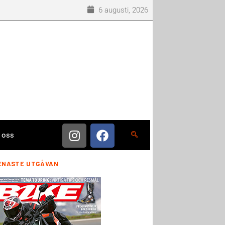
6 augusti, 2026
 oss
ENASTE UTGÅVAN