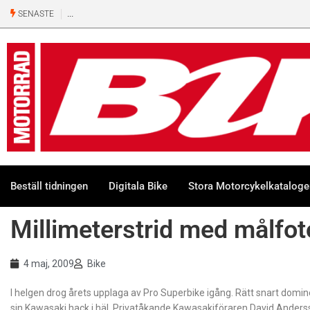
SENASTE
Beställ tidningen
Digitala Bike
Stora Motorcykelkatalog
Millimeterstrid med målfot
4 maj, 2009
Bike
I helgen drog årets upplaga av Pro Superbike igång. Rätt snart domi
sin Kawasaki hack i häl. Privatåkande Kawasakiföraren David Ander