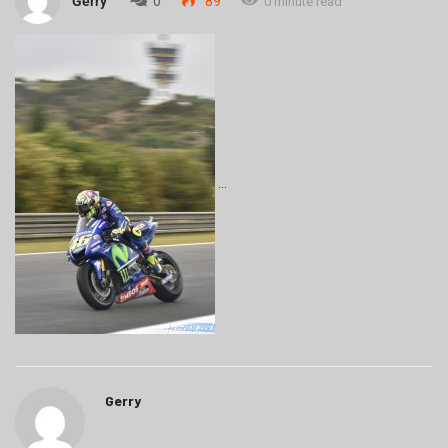
Gerry
0
89
0 minute read
Gerry