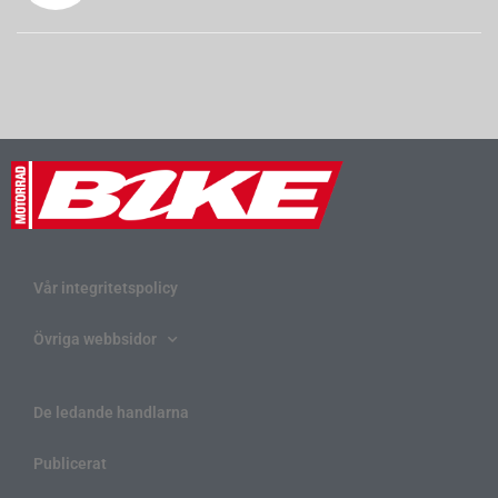
Vår integritetspolicy
Övriga webbsidor
De ledande handlarna
Publicerat