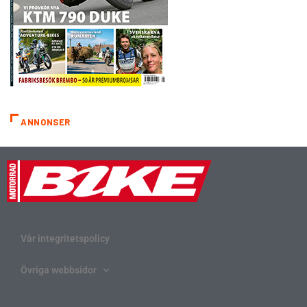
ANNONSER
Vår integritetspolicy
Övriga webbsidor