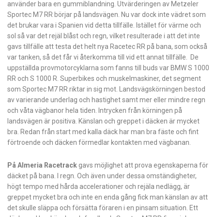
använder bara en ­gummiblandning. Utvärderingen av Metzeler
Sportec M7 RR börjar på landsvägen. Nu var dock inte vädret som
det brukar vara i Spanien vid detta tillfälle. Istället för värme och
sol så var det rejäl blåst och regn, vilket resulterade i att det inte
gavs tillfälle att testa det helt nya Racetec RR på bana, som också
var tanken, så det får vi återkomma till vid ett annat tillfälle. De
uppställda provmotorcyklarna som fanns till buds var BMW S 1000
RR och S 1000 R. ­Superbikes och muskelmaskiner, det segment
som Sportec M7 RR riktar in sig mot. Landsvägskörningen bestod
av varierande underlag och hastighet samt mer eller mindre regn
och våta vägbanor hela tiden. Intrycken från körningen på
landsvägen är positiva. Känslan och greppet i däcken är mycket
bra. Redan från start med kalla däck har man bra fäste och fint
förtroende och däcken förmedlar kontakten med vägbanan.
På Almeria Racetrack
gavs möjlighet att prova egenskaperna för
däcket på bana. I regn. Och även under dessa omständigheter,
högt tempo med hårda accelerationer och rejäla nedlägg, är
greppet mycket bra och inte en enda gång fick man känslan av att
det skulle släppa och försätta föraren i en pinsam situation. Ett