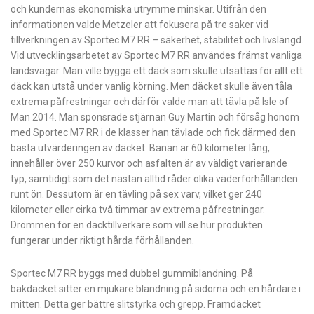
och kundernas ekonomiska utrymme minskar. Utifrån den
informationen valde Metzeler att fokus­era på tre saker vid
tillverkningen av Sportec M7 RR – säkerhet, stabilitet och ­livslängd.
Vid utvecklingsarbetet av Sportec M7 RR användes främst vanliga
landsvägar. Man ville bygga ett däck som skulle utsättas för allt ett
däck kan utstå under vanlig körning. Men däcket skulle även tåla
extrema påfrestningar och därför valde man att tävla på Isle of
Man 2014. Man sponsrade stjärnan Guy Martin och försåg honom
med Sportec M7 RR i de klasser han tävlade och fick därmed den
bästa utvärderingen av däcket. Banan är 60 kilometer lång,
innehåller över 250 kurvor och asfalten är av väldigt varierande
typ, samtidigt som det nästan alltid råder olika väderförhållanden
runt ön. Dessutom är en tävling på sex varv, vilket ger 240
kilometer eller cirka två timmar av extrema påfrestningar.
Drömmen för en däcktillverkare som vill se hur produkten
fungerar under riktigt hårda förhållanden.
Sportec M7 RR byggs med dubbel gummi­blandning. På
bakdäcket ­sitter en mjukare blandning på sidorna och en hårdare i
mitten. Detta ger bättre slit­styrka och grepp. Framdäcket