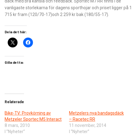
däck med bra känsla och feedback. Sportec M7 RR finns i de
vanligaste storlekarna för dagens sporthojar och priset ligger på 1
715 kr fram (120/70-17)och 2 259 kr bak (180/55-17).
Dela det här:
Gilla detta:
Relaterade
Bike-TV: Provkörning av
Metzelers nya bandagsdäck
Metzeler Sportec M5 Interact
– Racetec RR
8 mars, 2010
11 november, 2014
I ”Nyheter”
I ”Nyheter”