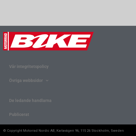
Vår integritetspolicy
Övriga webbsidor
De ledande handlarna
Publicerat
© Copyright Motorrad Nordic AB, Karlavägen 96, 115 26 Stockholm, Sweden