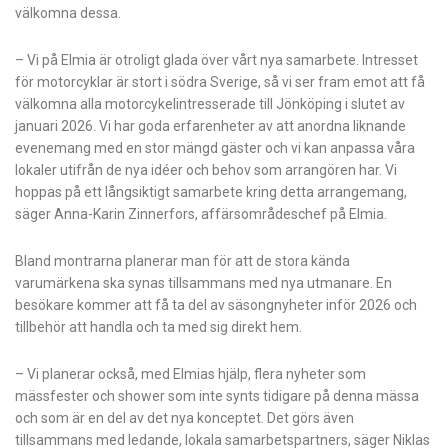
välkomna dessa.
– Vi på Elmia är otroligt glada över vårt nya samarbete. Intresset
för motorcyklar är stort i södra Sverige, så vi ser fram emot att få
välkomna alla motorcykelintresserade till Jönköping i slutet av
januari 2026. Vi har goda erfarenheter av att anordna liknande
evenemang med en stor mängd gäster och vi kan anpassa våra
lokaler utifrån de nya idéer och behov som arrangören har. Vi
hoppas på ett långsiktigt samarbete kring detta arrangemang,
säger Anna-Karin Zinnerfors, affärsområdeschef på Elmia.
Bland montrarna planerar man för att de stora kända
varumärkena ska synas tillsammans med nya utmanare. En
besökare kommer att få ta del av säsongnyheter inför 2026 och
tillbehör att handla och ta med sig direkt hem.
– Vi planerar också, med Elmias hjälp, flera nyheter som
mässfester och shower som inte synts tidigare på denna mässa
och som är en del av det nya konceptet. Det görs även
tillsammans med ledande, lokala samarbetspartners, säger Niklas