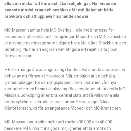
alla som älskar att köra och åka tvåhjulingar. Här visas de
senaste modellerna och besökare får möjlighet att både
provköra och att uppleva hissnande shower.
MC-Mässan samlar hela MC-Sverige – alla med intresse för
mopeder, motorcyklar och fyrhjulingar. Moped- och MC-branschen
är arrangör av mässan som tidigare har gått i både Stockholm och
Göteborg. Nu har arrangören valt att göra ett rejält omtag och
förnya mässan.
– Efter många års arrangemang i landets två största städer ser vi
behov av att förnya vårt koncept. Vår ambition är att behålla
grundupplägget för samlingsplatsen, men i och med vårt nya
samarbete med Elmia i Jönköping får vi möjlighet att utveckla MC-
Mässan. Jönköping är en bra, central plats att få välkomna alla
motorcykelintresserade till mässan vid E4:an, säger Niklas
Kristoffersson, vd för arrangerande Moped- och MC-branschen.
MC-Mässan har traditionellt haft mellan 30 000 och 40 000
besökare. På Elmia finns goda möjligheter att ta emot och