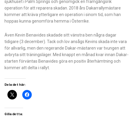
sjukhuset i Palm Springs och genomgick en framgångsrik
operation för att reparera skadan. 2018 års Dakarrallymästare
kommer att kräva ytterligare en operation i sinom tid, som han
hoppas kunna genomföra hemma i Österrike.
Även Kevin Benavides skadade sitt vänstra ben några dagar
tidigare (3 december). Tack och lov ansågs Kevins skada inte vara
för allvarlig, men den regerande Dakar-mästaren var tvungen att
avbryta sitt träningsläger. Med knappt en månad kvar innan Dakar-
starten förväntas Benavides göra en positiv återhämtning och
kommer att delta i rallyt.
Dela det här:
Gilla detta: