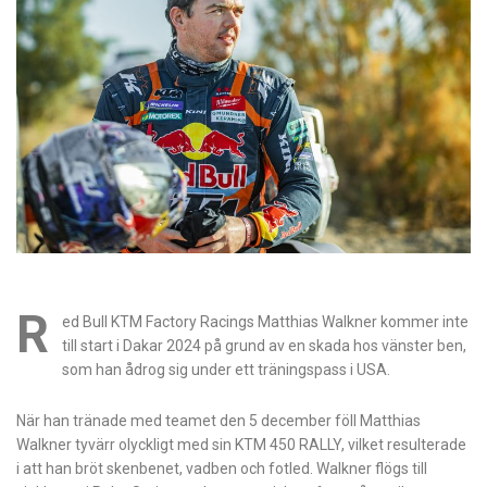
R
ed Bull KTM Factory Racings Matthias Walkner kommer inte
till start i Dakar 2024 på grund av en skada hos vänster ben,
som han ådrog sig under ett träningspass i USA.
När han tränade med teamet den 5 december föll Matthias
Walkner tyvärr olyckligt med sin KTM 450 RALLY, vilket resulterade
i att han bröt skenbenet, vadben och fotled. Walkner flögs till