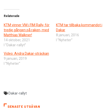
Relaterade
KTM vinner VM i FIM Rally, för
KTM tar tillbaka kommandot i
tredje gången på raken, med
Dakar
Matthias Walkner!
8 januari, 2016
14 oktober, 2021
I ”Nyheter”
I ”Dakar-rallyt”
Video: Andra Dakar-sträckan
9 januari, 2019
I ”Nyheter”
Dakar-rallyt
SENASTE UTGÅVAN