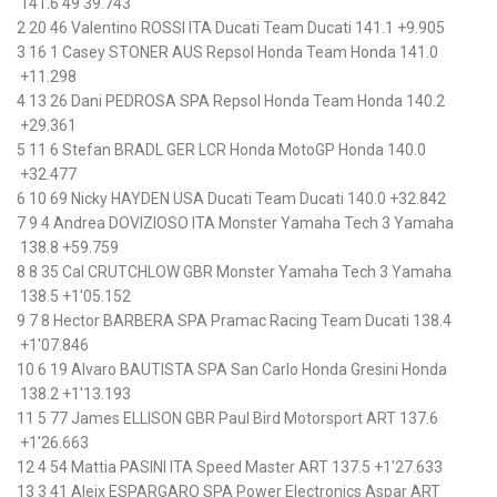
141.6
49'39.743
2
20
46
Valentino ROSSI
ITA
Ducati Team
Ducati
141.1
+9.905
3
16
1
Casey STONER
AUS
Repsol Honda Team
Honda
141.0
+11.298
4
13
26
Dani PEDROSA
SPA
Repsol Honda Team
Honda
140.2
+29.361
5
11
6
Stefan BRADL
GER
LCR Honda MotoGP
Honda
140.0
+32.477
6
10
69
Nicky HAYDEN
USA
Ducati Team
Ducati
140.0
+32.842
7
9
4
Andrea DOVIZIOSO
ITA
Monster Yamaha Tech 3
Yamaha
138.8
+59.759
8
8
35
Cal CRUTCHLOW
GBR
Monster Yamaha Tech 3
Yamaha
138.5
+1'05.152
9
7
8
Hector BARBERA
SPA
Pramac Racing Team
Ducati
138.4
+1'07.846
10
6
19
Alvaro BAUTISTA
SPA
San Carlo Honda Gresini
Honda
138.2
+1'13.193
11
5
77
James ELLISON
GBR
Paul Bird Motorsport
ART
137.6
+1'26.663
12
4
54
Mattia PASINI
ITA
Speed Master
ART
137.5
+1'27.633
13
3
41
Aleix ESPARGARO
SPA
Power Electronics Aspar
ART