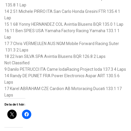
135.8
1 Lap
14
2
51
Michele PIRRO
ITA
San Carlo Honda Gresini
FTR
135.4
1
Lap
15
1
68
Yonny HERNANDEZ
COL
Avintia Blusens
BQR
135.0
1 Lap
16
11
Ben SPIES
USA
Yamaha Factory Racing
Yamaha
133.1
1
Lap
17
7
Chris VERMEULEN
AUS
NGM Mobile Forward Racing
Suter
131.3
2 Laps
18
22
Ivan SILVA
SPA
Avintia Blusens
BQR
126.8
2 Laps
Not Classified
9
Danilo PETRUCCI
ITA
Came IodaRacing Project
Ioda
137.3
4 Laps
14
Randy DE PUNIET
FRA
Power Electronics Aspar
ART
130.5
6
Laps
17
Karel ABRAHAM
CZE
Cardion AB Motoracing
Ducati
133.1
17
Laps
Dela det här: