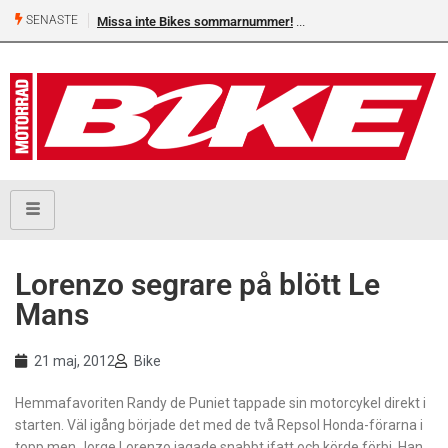
SENASTE
Missa inte Bikes sommarnummer!
Lorenzo segrare på blött Le
Mans
21 maj, 2012
Bike
Hemmafavoriten Randy de Puniet tappade sin motorcykel direkt i
starten. Väl igång började det med de två Repsol Honda-förarna i
topp men Jorge Lorenzo jagade snabbt ifatt och körde förbi. Han