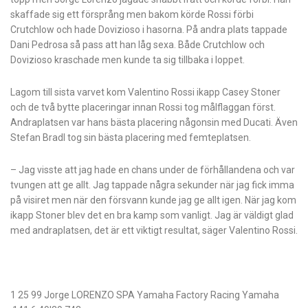
skaffade sig ett försprång men bakom körde Rossi förbi
Crutchlow och hade Dovizioso i hasorna. På andra plats tappade
Dani Pedrosa så pass att han låg sexa. Både Crutchlow och
Dovizioso kraschade men kunde ta sig tillbaka i loppet.
Lagom till sista varvet kom Valentino Rossi ikapp Casey Stoner
och de två bytte placeringar innan Rossi tog målflaggan först.
Andraplatsen var hans bästa placering någonsin med Ducati. Även
Stefan Bradl tog sin bästa placering med femteplatsen.
– Jag visste att jag hade en chans under de förhållandena och var
tvungen att ge allt. Jag tappade några sekunder när jag fick imma
på visiret men när den försvann kunde jag ge allt igen. När jag kom
ikapp Stoner blev det en bra kamp som vanligt. Jag är väldigt glad
med andraplatsen, det är ett viktigt resultat, säger Valentino Rossi.
1
25
99
Jorge LORENZO
SPA
Yamaha Factory Racing
Yamaha