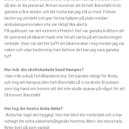
då den är illa placerad. Armen kommer att bli helt återställd trots
ganska svåra skador och lite hosta kan jag stå ut med. Polisen
skötte sig utmärkt och gav första hjälpen på plats medan
ambulanspersonalen inte var riktigt lika alerta.
På sjukhuset var det extremt effektivt. Det var ganska bråttom att
bli opererad så läkaren hade inte tid att vänta på att bedövningen
verkade. Visst var det lite tufft att läkarna skar i mig medan jag var
vaken och utan bedövning men behövs det kan jag vara ganska
tuff.
Hur mår din skottskadade hund Hampus?
-Han mår också förhållandevis bra. Det kändes viktigt för Anita
och mig att Hampus blev helt återställd så vi sa direkt åt polisen
som tog hand om honom att det inte skulle sparas på något för att
få honom återställd.
Hur tog din hustru Anita detta?
-Anita har tagit det hyggligt. Hon har blivit lite mörkrädd och vi har
vidtagit lite extra säkerhetsåtgärder hemma. Men i det stora hela
flyter livet på som vanligt.