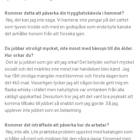
Kommer detta att påverka din trygghetskänsla i hemmet?
-Nej, det kan jag inte säga. Vi hanterar inte pengar på det sättet
som tjuven trodde och med en godispåse som enda byte kanske
det avhåller honom från att försöka igen.
Du jobbar otroligt mycket, inte minst med hänsyn till din ålder.
Hur orkar du?
-Det är ju jobbet som gör att jag orkar! Det betyder oerhört mycket
socialt och det märktes inte minst när händelsen blev känd. Jag
har fått otroliga mängder med blommor och första dagen kom
det 465 mail. Visserligen tycker jag att någon borde gett mig en
flaska whisky i stället men naturligtvis var omtanken från alla
väldigt uppskattad. Dessutom tror jag att det varit bra psykiskt att
komma tillbaks till jobbet så snabbt som jag gjorde. Så jag
upplever inte jobbet som en belastning.
Kommer det inträffade att påverka hur du arbetar?
-Nej, inte alls. Lite praktiska problem uppstod med katalogen som
vi håller på med och möjligen blir den några dagar försenad men