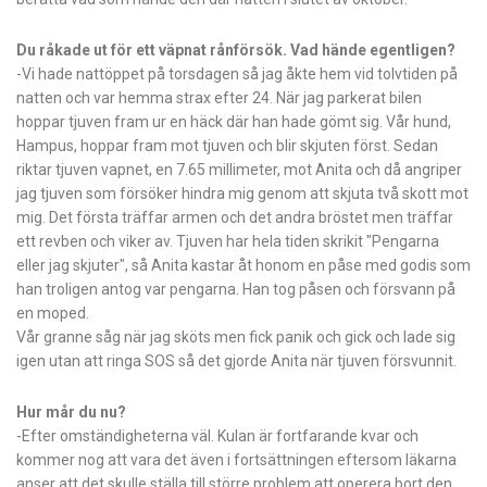
Du råkade ut för ett väpnat rånförsök. Vad hände egentligen?
-Vi hade nattöppet på torsdagen så jag åkte hem vid tolvtiden på
natten och var hemma strax efter 24. När jag parkerat bilen
hoppar tjuven fram ur en häck där han hade gömt sig. Vår hund,
Hampus, hoppar fram mot tjuven och blir skjuten först. Sedan
riktar tjuven vapnet, en 7.65 millimeter, mot Anita och då angriper
jag tjuven som försöker hindra mig genom att skjuta två skott mot
mig. Det första träffar armen och det andra bröstet men träffar
ett revben och viker av. Tjuven har hela tiden skrikit "Pengarna
eller jag skjuter", så Anita kastar åt honom en påse med godis som
han troligen antog var pengarna. Han tog påsen och försvann på
en moped.
Vår granne såg när jag sköts men fick panik och gick och lade sig
igen utan att ringa SOS så det gjorde Anita när tjuven försvunnit.
Hur mår du nu?
-Efter omständigheterna väl. Kulan är fortfarande kvar och
kommer nog att vara det även i fortsättningen eftersom läkarna
anser att det skulle ställa till större problem att operera bort den