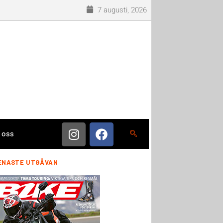
7 augusti, 2026
 oss
ENASTE UTGÅVAN