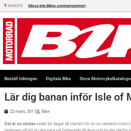
Missa inte Bikes sommarnummer!
SENASTE
Beställ tidningen
Digitala Bike
Stora Motorcykelkatalog
Lär dig banan inför Isle of
22 mars, 2017
Bike
Det är nu nästan
exakt 66 dagar till starten för en av världens mest
tävlingen vill att du ska vara väl förberedd till dess och bjuder därför