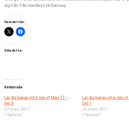
dig från från Handley’s till Ramsey.
Dela det här:
Gilla detta:
Relaterade
Lär dig banan inför Isle of Man TT –
Lär dig banan inför Isle o
Del 3
Del 1
27 mars, 2017
20 mars, 2017
I ”Nyheter”
I ”Nyheter”