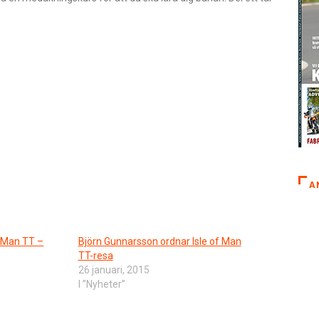
A
f Man TT –
Björn Gunnarsson ordnar Isle of Man
TT-resa
26 januari, 2015
I ”Nyheter”