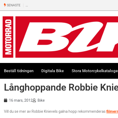
SENASTE
Beställ tidningen
Digitala Bike
Stora Motorcykelkatalog
Långhoppande Robbie Knie
16 mars, 2012
Bike
Vill du se mer av Robbie Knievels galna hopp rekommenderas
filmer