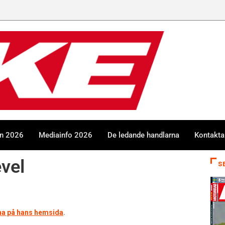
en 2026
Mediainfo 2026
De ledande handlarna
Kontakta
vel
S
na på hans hemsida
.