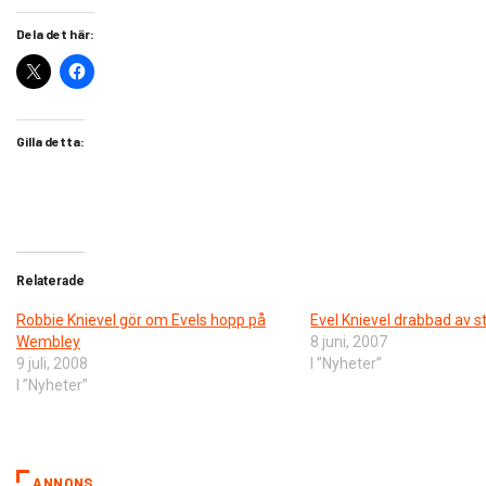
Dela det här:
Gilla detta:
Relaterade
Robbie Knievel gör om Evels hopp på
Evel Knievel drabbad av s
Wembley
8 juni, 2007
9 juli, 2008
I ”Nyheter”
I ”Nyheter”
ANNONS