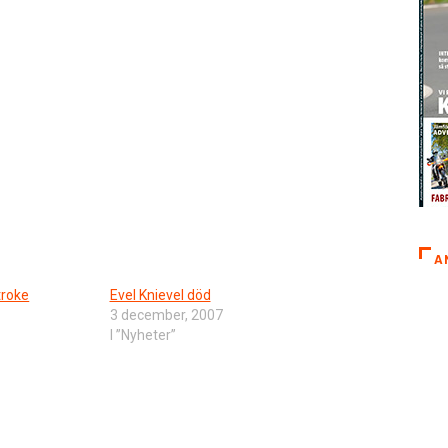
A
troke
Evel Knievel död
3 december, 2007
I ”Nyheter”