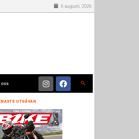
6 augusti, 2026
 oss
ENASTE UTGÅVAN