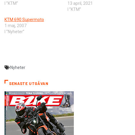
I ”KTM”
13 april, 2021
I ”KTM”
KTM 690 Supermoto
1 maj, 2007
I ”Nyheter”
Nyheter
SENASTE UTGÅVAN