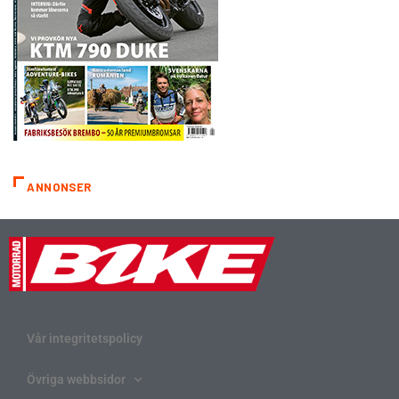
ANNONSER
Vår integritetspolicy
Övriga webbsidor