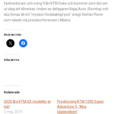
fackverksram och sving från KTM Duke och kommer som det ser
ut idag att tillverkas i Indien av delägaren Bajaj Auto i Bombay och
ska finnas till ett ”mycket fördelaktigt pris” enligt Stefan Pierer
som talade vid presskonferensen i Milano.
Dela det här:
Gilla detta:
Relaterade
2020 års KTM SX-modeller är
Provkörning KTM 1290 Super
här!
Adventure S, ”Aha
2 maj, 2019
Upplevelsen”