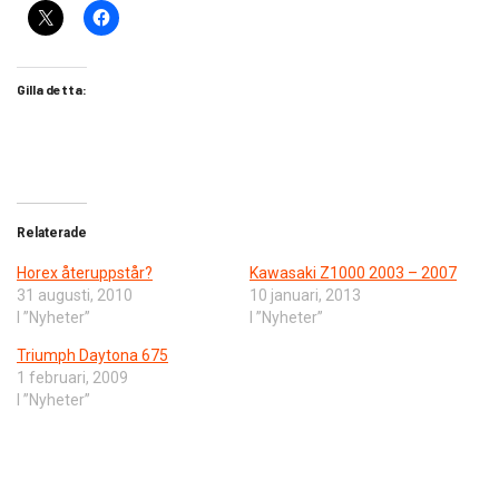
Gilla detta:
Relaterade
Horex återuppstår?
Kawasaki Z1000 2003 – 2007
31 augusti, 2010
10 januari, 2013
I ”Nyheter”
I ”Nyheter”
Triumph Daytona 675
1 februari, 2009
I ”Nyheter”