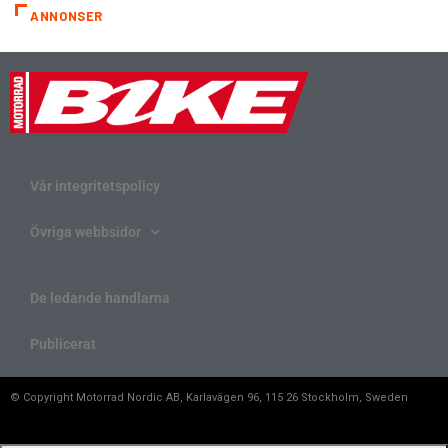
ANNONSER
Vår integritetspolicy
Övriga webbsidor
De ledande handlarna
Publicerat
© Copyright Motorrad Nordic AB, Karlavägen 96, 115 26 Stockholm, Sweden