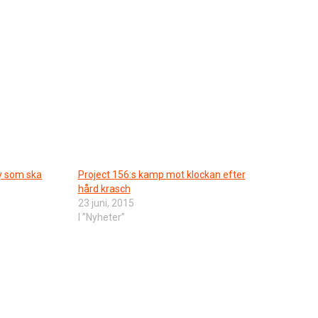
ry som ska
Project 156:s kamp mot klockan efter
hård krasch
23 juni, 2015
I ”Nyheter”