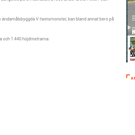
orys ändamålsbyggda V-twinsmonster, kan bland annat bero på
na och 1 440 höjdmetrarna:
A