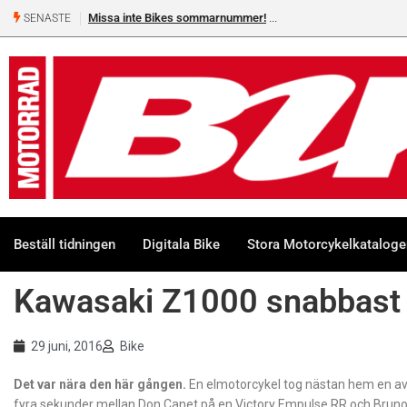
Missa inte Bikes sommarnummer!
SENASTE
Beställ tidningen
Digitala Bike
Stora Motorcykelkatalog
Kawasaki Z1000 snabbast 
29 juni, 2016
Bike
Det var nära den här gången.
En elmotorcykel tog nästan hem en av de
fyra sekunder mellan Don Canet på en Victory Empulse RR och Bruno