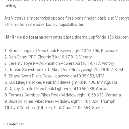
tävling.
Att Victorys elmotorcykel spöade flera bensinhojar, däribland Vict
att elmotorn inte påverkas av höjdskillnaden.
Här är de tio förarna
som satte bästa tiderna uppför de 156 kurvor
1.
Bruno Langlois Pikes Peak Heavyweight 10:13.106, Kawasaki
2.
Don Canet PPC-Electric Bike10:17.813, Victory
3
. Jeremy Toye PPC-Exhibition Powersport10:19.777, Victory
4.
Rennie Scaysbrook (R)Pikes Peak Heavyweight10:28.407, KTM
5.
Shane Scott Pikes Peak Heavyweight10:35.953, KTM
6.
Kris Lillegard Pikes Peak Middleweight10:46.406, MV Agusta
7.
Davey Durelle Pikes Peak Lightweight10:55.288, Aprilia
8.
Tomasz Gombos Pikes Peak Middleweight10:58.630, Yamaha
9.
Joseph Toner Pikes Peak Middleweight 11:01.324, Triumph
10.
Cyril Combes (R)Pikes Peak Quad11:05.664, Suzuki
Dela det här: