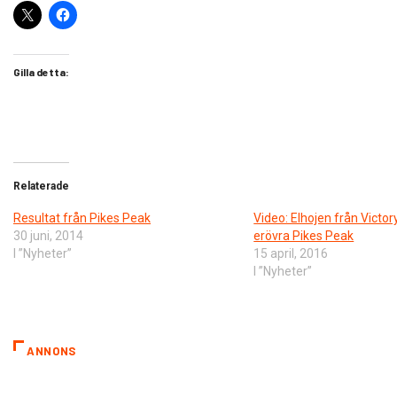
Gilla detta:
Relaterade
Resultat från Pikes Peak
Video: Elhojen från Victo
30 juni, 2014
erövra Pikes Peak
I ”Nyheter”
15 april, 2016
I ”Nyheter”
ANNONS