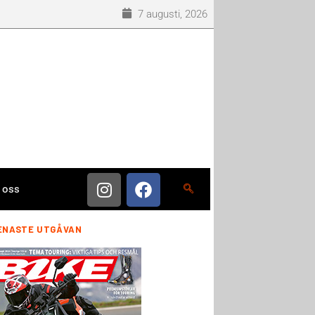
7 augusti, 2026
 oss
ENASTE UTGÅVAN