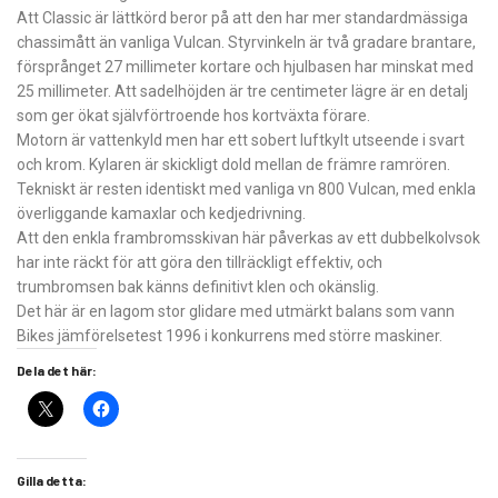
Att Classic är lättkörd beror på att den har mer standardmässiga
chassimått än vanliga Vulcan. Styrvinkeln är två gradare brantare,
försprånget 27 millimeter kortare och hjulbasen har minskat med
25 millimeter. Att sadelhöjden är tre centimeter lägre är en detalj
som ger ökat självförtroende hos kortväxta förare.
Motorn är vattenkyld men har ett sobert luftkylt utseende i svart
och krom. Kylaren är skickligt dold mellan de främre ramrören.
Tekniskt är resten identiskt med vanliga vn 800 Vulcan, med enkla
överliggande kamaxlar och kedjedrivning.
Att den enkla frambromsskivan här påverkas av ett dubbelkolvsok
har inte räckt för att göra den tillräckligt effektiv, och
trumbromsen bak känns definitivt klen och okänslig.
Det här är en lagom stor glidare med utmärkt balans som vann
Bikes jämförelsetest 1996 i konkurrens med större maskiner.
Dela det här:
Gilla detta: