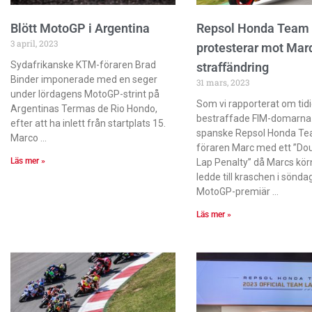
Blött MotoGP i Argentina
Repsol Honda Team
3 april, 2023
protesterar mot Mar
Sydafrikanske KTM-föraren Brad
straffändring
Binder imponerade med en seger
31 mars, 2023
under lördagens MotoGP-strint på
Som vi rapporterat om tid
Argentinas Termas de Rio Hondo,
bestraffade FIM-domarna
efter att ha inlett från startplats 15.
spanske Repsol Honda Te
Marco
föraren Marc med ett ”Do
Läs mer »
Lap Penalty” då Marcs kö
ledde till kraschen i sönd
MotoGP-premiär
Läs mer »