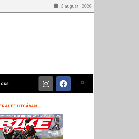
6 augusti, 2026
 oss
ENASTE UTGÅVAN