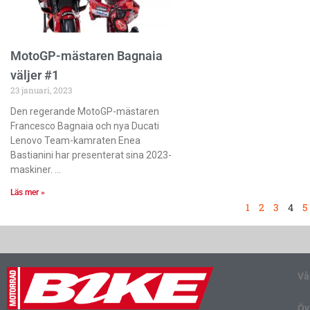
MotoGP-mästaren Bagnaia
väljer #1
23 januari, 2023
Den regerande MotoGP-mästaren
Francesco Bagnaia och nya Ducati
Lenovo Team-kamraten Enea
Bastianini har presenterat sina 2023-
maskiner.
Läs mer »
1
2
3
4
5
Vå
Öv