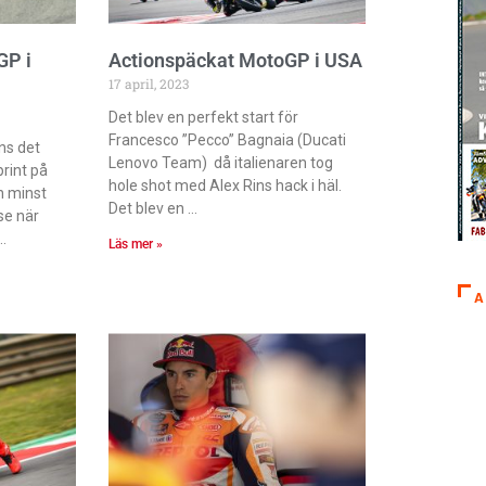
GP i
Actionspäckat MotoGP i USA
17 april, 2023
Det blev en perfekt start för
Francesco ”Pecco” Bagnaia (Ducati
nns det
Lenovo Team) då italienaren tog
rint på
hole shot med Alex Rins hack i häl.
n minst
Det blev en
se när
Läs mer »
A