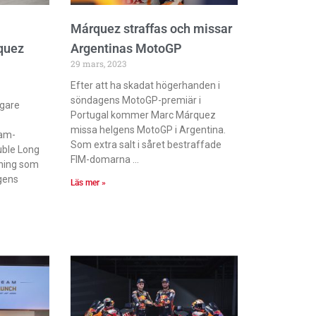
Márquez straffas och missar
quez
Argentinas MotoGP
29 mars, 2023
Efter att ha skadat högerhanden i
söndagens MotoGP-premiär i
igare
Portugal kommer Marc Márquez
missa helgens MotoGP i Argentina.
am-
Som extra salt i såret bestraffade
uble Long
FIM-domarna
rning som
agens
Läs mer »