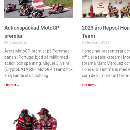
Actionspäckad MotoGP-
2023 års Repsol Ho
premiär
Team
27 mars, 2023
24 februari, 2023
Årets MotoGP-premiär på Portimao-
Honda har presenterat de
banan i Portugal bjöd på rejält med
officiella fabriksteam i M
action och spänning. Miguel Oliveira
förarna Marc Marquez och
(CryptoDATA RNF MotoGP Team) fick
Honda, tillsammans med
en lysande start och tog
som de kommer att tävla
Läs mer »
Läs mer »