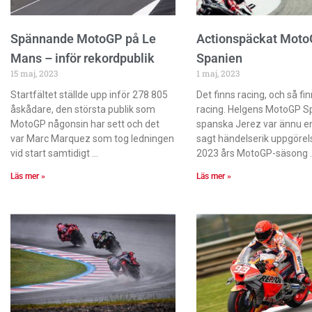
Spännande MotoGP på Le
Actionspäckat Moto
Mans – inför rekordpublik
Spanien
15 maj, 2023
1 maj, 2023
Startfältet ställde upp inför 278 805
Det finns racing, och så fi
åskådare, den största publik som
racing. Helgens MotoGP Sp
MotoGP någonsin har sett och det
spanska Jerez var ännu e
var Marc Marquez som tog ledningen
sagt händelserik uppgörel
vid start samtidigt
2023 års MotoGP-säsong
Läs mer »
Läs mer »