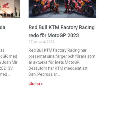
nda
Red Bull KTM Factory Racing
redo för MotoGP 2023
27 januari, 2023
ras
Red Bull KTM Factory Racing har
otoGP, med
presentat sina färger och förare som
 Joan Mir
är aktuella för årets MotoGP.
 RC213V
Dessutom har KTM meddelat att
 med
Dani Pedrosa är
Läs mer »