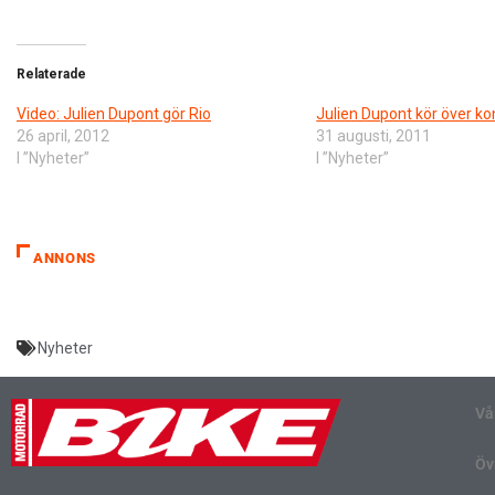
Relaterade
Video: Julien Dupont gör Rio
Julien Dupont kör över ko
26 april, 2012
31 augusti, 2011
I ”Nyheter”
I ”Nyheter”
ANNONS
Nyheter
Vå
Öv