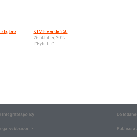
nstig bro
KTM Freeride 350
26 oktober, 2012
I ”Nyheter”
r integritetspolicy
De ledand
riga webbsidor
Publicerat