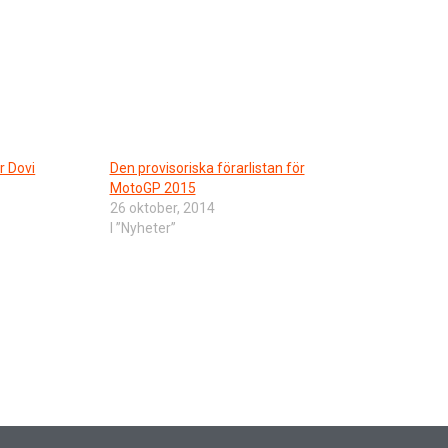
r Dovi
Den provisoriska förarlistan för
MotoGP 2015
26 oktober, 2014
I ”Nyheter”