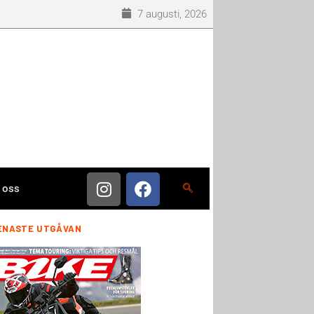
7 augusti, 2026
 oss
ENASTE UTGÅVAN