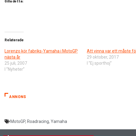
Gilla detta:
Relaterade
Lorenzo kör fabriks-Yamaha i MotoGP
Att vinna var ett måste fö
nästa år
29 oktober, 2017
25 juli, 2007
I ”Ej sporthoj”
I ”Nyheter”
ANNONS
MotoGP
,
Roadracing
,
Yamaha