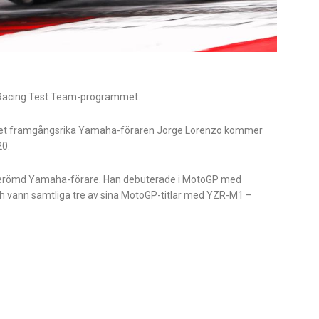
y Racing Test Team-programmet.
ket framgångsrika Yamaha-föraren Jorge Lorenzo kommer
20.
n berömd Yamaha-förare. Han debuterade i MotoGP med
h vann samtliga tre av sina MotoGP-titlar med YZR-M1 –