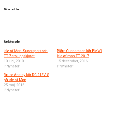
Gilla detta:
Relaterade
Isle of Man: Supersport och
Björn Gunnarsson kör BMW i
TT Zero uppskjutet
Isle of man TT 2017
10 juni, 2010
15 december, 2016
I ”Nyheter”
I ”Nyheter”
Bruce Anstey kör RC 213V-S
på Isle of Man
25 maj, 2016
I ”Nyheter”