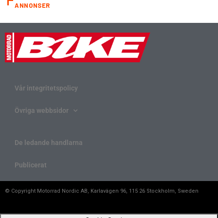
ANNONSER
Vår integritetspolicy
Övriga webbsidor
De ledande handlarna
Publicerat
© Copyright Motorrad Nordic AB, Karlavägen 96, 115 26 Stockholm, Sweden