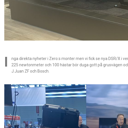
I
nga direkta nyheter i Zero:s monter men vi fick se nya DSR/X i v
225 newtonmeter och 100 hästar bör duga gott på grusvägen och
J.Juan ZF och Bosch.