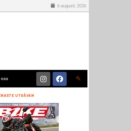
6 augusti, 2026
 oss
ENASTE UTGÅVAN