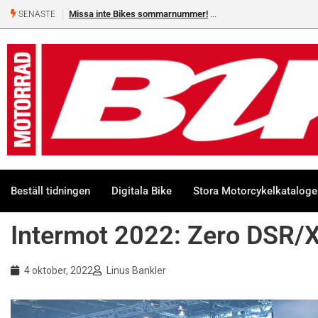
Shelby Turner, klar för GGN
SENASTE
Beställ tidningen
Digitala Bike
Stora Motorcykelkatalog
Intermot 2022: Zero DSR/
4 oktober, 2022
Linus Bankler