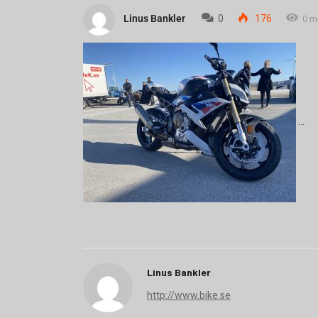
Linus Bankler
0
176
0 m
Linus Bankler
http://www.bike.se