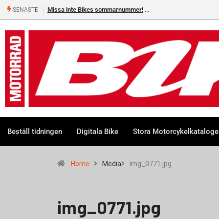
Missa inte Bikes sommarnummer!
SENASTE
Beställ tidningen
Digitala Bike
Stora Motorcykelkatalog
Home
Media
img_0771.jpg
img_0771.jpg