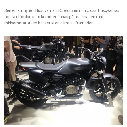
Sen en kul nyhet, Husqvarna EE5, eldriven minicross. Husqvarnas
första elfordon som kommer finnas på marknaden runt
midsommar. Även här ser vi en glimt av framtiden.