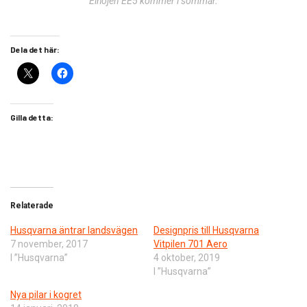
Elhojen EE5 kommer i sommar.
Dela det här:
Gilla detta:
Relaterade
Husqvarna äntrar landsvägen
Designpris till Husqvarna
7 november, 2017
Vitpilen 701 Aero
I ”Husqvarna”
4 oktober, 2019
I ”Husqvarna”
Nya pilar i kogret