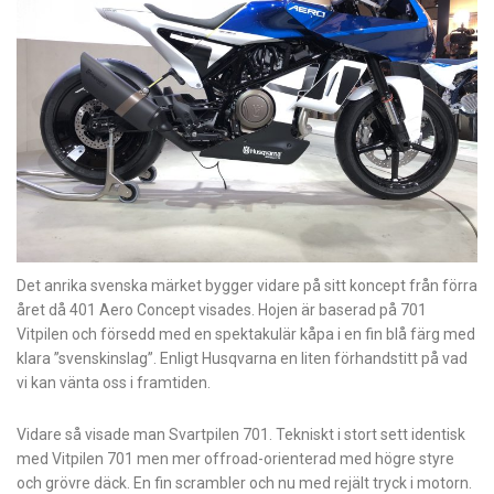
Det anrika svenska märket bygger vidare på sitt koncept från förra
året då 401 Aero Concept visades. Hojen är baserad
på 701
Vitpilen och försedd med en spektakulär kåpa i en fin blå färg med
klara ”svenskinslag”. Enligt Husqvarna en liten förhandstitt på vad
vi kan vänta oss i framtiden.
Vidare så visade man Svartpilen 701. Tekniskt i stort sett identisk
med Vitpilen 701 men mer offroad-orienterad med högre styre
och grövre däck. En fin scrambler och nu med rejält tryck i motorn.