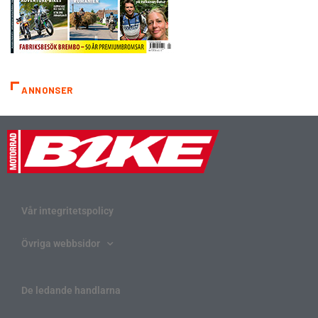
ANNONSER
Vår integritetspolicy
Övriga webbsidor
De ledande handlarna