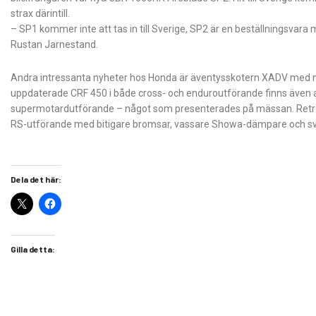
strax därintill.
– SP1 kommer inte att tas in till Sverige, SP2 är en beställningsvara
Rustan Jarnestand.
Andra intressanta nyheter hos Honda är äventysskotern XADV med m
uppdaterade CRF 450 i både cross- och enduroutförande finns även a
supermotardutförande – något som presenterades på mässan. Retrohojen
RS-utförande med bitigare bromsar, vassare Showa-dämpare och svi
Dela det här:
Gilla detta: