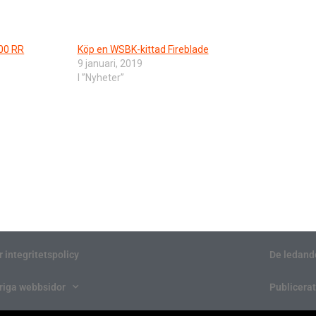
00 RR
Köp en WSBK-kittad Fireblade
9 januari, 2019
I ”Nyheter”
r integritetspolicy
De ledand
riga webbsidor
Publicerat