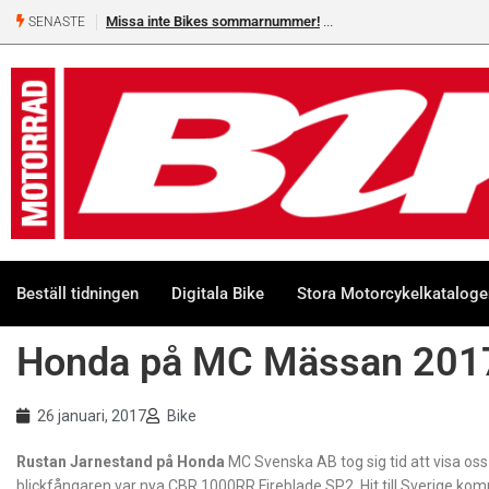
Missa inte Bikes sommarnummer!
SENASTE
Beställ tidningen
Digitala Bike
Stora Motorcykelkatalog
Honda på MC Mässan 201
26 januari, 2017
Bike
Rustan Jarnestand på Honda
MC Svenska AB tog sig tid att visa oss
blickfångaren var nya CBR 1000RR Fireblade SP2. Hit till Sverige 