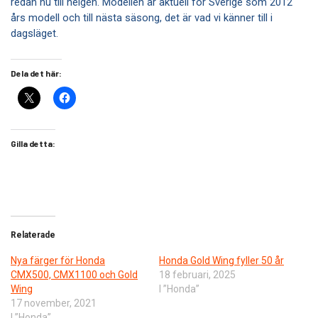
redan nu till helgen. Modellen är aktuell för Sverige som 2012
års modell och till nästa säsong, det är vad vi känner till i
dagsläget.
Dela det här:
Gilla detta:
Relaterade
Nya färger för Honda
Honda Gold Wing fyller 50 år
CMX500, CMX1100 och Gold
18 februari, 2025
Wing
I ”Honda”
17 november, 2021
I ”Honda”