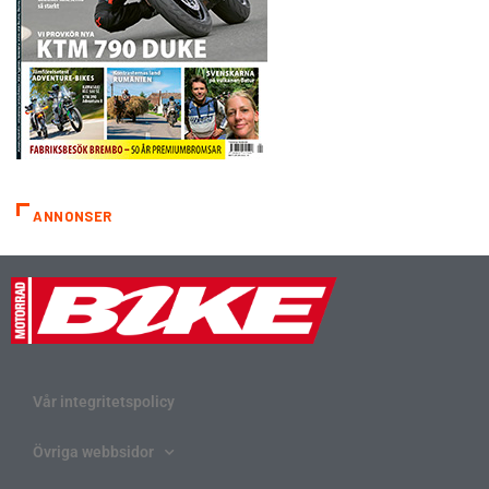
ANNONSER
Vår integritetspolicy
Övriga webbsidor