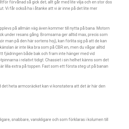
ltför förvånad så gick det; allt går med lite vilja och en stor dos
t. Vi får också ha i åtanke att vi är inne på det lite mer
upplevs på allmän väg även kommer till nytta på bana. Motorn
eck under resans gång. Bromsarna ger alltid max, precis som
ör man på den här sortens hoj), kan förlita sig på att de kan
ch känslan är inte lika bra som på CBR:en, men du vågar alltid
 att fjädringen både bak och fram inte hänger med vid
pinnarna i relativt tidigt. Chassiet i sin helhet känns som det
är lilla extra på toppen. Fast som ett första steg ut på banan
det heta armcoräcket kan vi konstatera att det är här den
ligare, snabbare, vanskligare och som förklaras i kolumen till