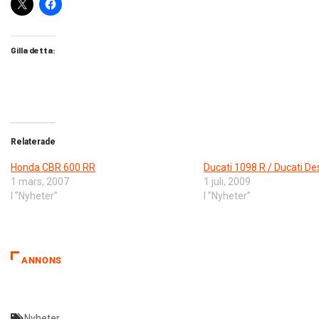
Gilla detta:
Relaterade
Honda CBR 600 RR
Ducati 1098 R / Ducati D
1 mars, 2007
1 juli, 2009
I ”Nyheter”
I ”Nyheter”
ANNONS
Nyheter