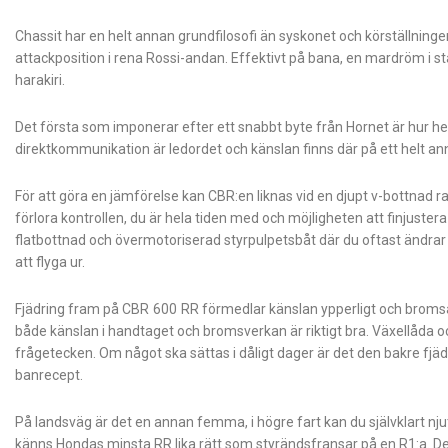
Chassit har en helt annan grundfilosofi än syskonet och körställningen g
attackposition i rena Rossi-andan. Effektivt på bana, en mardröm i
harakiri.
Det första som imponerar efter ett snabbt byte från Hornet är hur hel
direktkommunikation är ledordet och känslan finns där på ett helt ann
För att göra en jämförelse kan CBR:en liknas vid en djupt v-bottnad r
förlora kontrollen, du är hela tiden med och möjligheten att finjustera
flatbottnad och övermotoriserad styrpulpetsbåt där du oftast ändrar k
att flyga ur.
Fjädring fram på CBR 600 RR förmedlar känslan ypperligt och bromsarna
både känslan i handtaget och bromsverkan är riktigt bra. Växellåda 
frågetecken. Om något ska sättas i dåligt dager är det den bakre fjäd
banrecept.
På landsväg är det en annan femma, i högre fart kan du självklart nju
känns Hondas minsta RR lika rätt som styrändsfransar på en R1:a. Den