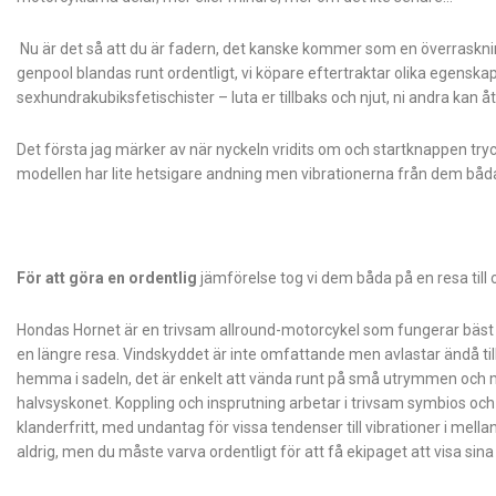
Nu är det så att du är fadern, det kanske kommer som en överrasknin
genpool blandas runt ordentligt, vi köpare eftertraktar olika egenskape
sexhundrakubiksfetischister – luta er tillbaks och njut, ni andra kan åt
Det första jag märker av när nyckeln vridits om och startknappen try
modellen har lite hetsigare andning men vibrationerna från dem båda 
För att göra en ordentlig
jämförelse tog vi dem båda på en resa till
Hondas Hornet är en trivsam allround-motorcykel som fungerar bäst 
en längre resa. Vindskyddet är inte omfattande men avlastar ändå till
hemma i sadeln, det är enkelt att vända runt på små utrymmen och m
halvsyskonet. Koppling och insprutning arbetar i trivsam symbios oc
klanderfritt, med undantag för vissa tendenser till vibrationer i mell
aldrig, men du måste varva ordentligt för att få ekipaget att visa sina