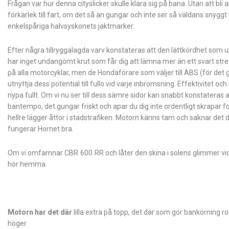
Frågan var hur denna cityslicker skulle klara sig på bana. Utan att bli al
förkärlek till fart, om det så än gungar och inte ser så väldans snyggt u
enkelspåriga halvsyskonets jaktmarker.
Efter några tillryggalagda varv konstateras att den lättkördhet som 
har inget undangömt krut som får dig att lämna mer än ett svart str
på alla motorcyklar, men de Hondaförare som väljer till ABS (för det g
utnyttja dess potential till fullo vid varje inbromsning. Effektivitet o
nypa fullt. Om vi nu ser till dess sämre sidor kan snabbt konstateras
bantempo, det gungar friskt och apar du dig inte ordentligt skrapar fot
hellre lägger åttor i stadstrafiken. Motorn känns tam och saknar det d
fungerar Hornet bra.
Om vi omfamnar CBR 600 RR och låter den skina i solens glimmer vid 
hör hemma.
Motorn har det där
lilla extra på topp, det där som gör bankörning ro
höger.