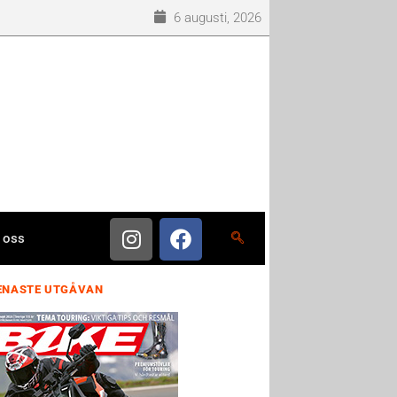
6 augusti, 2026
 oss
ENASTE UTGÅVAN