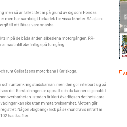
g men så är fallet. Det är på grund av dig som Hondas
r men har samtidigt förkärlek för vissa likheter. Så alla ni
ergå till att låtsas vara snabba.
ckts in på de båda är den silkeslena motorgången, RR-
är nästintill obefintliga på tomgång.
 och runt Gelleråsens motorbana i Karlskoga.
A
i och runtomkring stadskärnan, men den gör inte bort sig på
 viss del. Körställningen är upprätt och du känner dig snabbt
anöverbarheten i staden är klart överlägsen det hetsigare
h växlingar kan ske utan minsta tveksamhet. Motorn går
anregistret. Någon »bigbang« kick på sexhundravis inträffar
 102 hästkrafter.