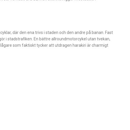
rcyklar, där den ena trivs i staden och den andre på banan. Fast
gör i stadstrafiken. En bättre allroundmotorcykel utan tvekan,
plågare som faktiskt tycker att utdragen harakiri är charmigt