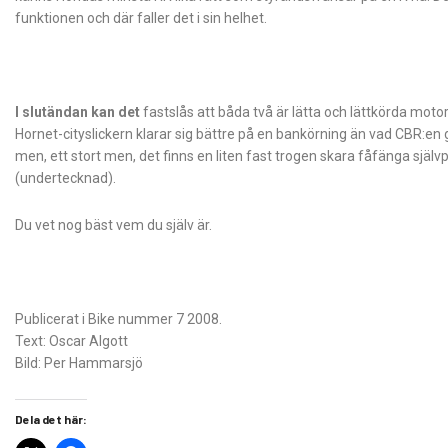
funktionen och där faller det i sin helhet.
I slutändan kan det
fastslås att båda två är lätta och lättkörda moto
Hornet-cityslickern klarar sig bättre på en bankörning än vad CBR:en 
men, ett stort men, det finns en liten fast trogen skara fåfänga själv
(undertecknad).
Du vet nog bäst vem du själv är.
Publicerat i Bike nummer 7 2008.
Text: Oscar Algott
Bild: Per Hammarsjö
Dela det här: