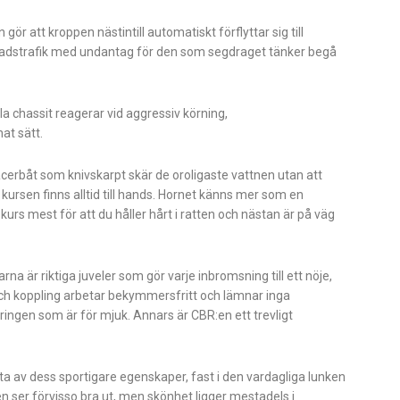
ör att kroppen nästintill automatiskt förflyttar sig till
 stadstrafik med undantag för den som segdraget tänker begå
a chassit reagerar vid aggressiv körning,
at sätt.
acerbåt som knivskarpt skär de oroligaste vattnen utan att
 kursen finns alltid till hands. Hornet känns mer som en
urs mest för att du håller hårt i ratten och nästan är på väg
 är riktiga juveler som gör varje inbromsning till ett nöje,
och koppling arbetar bekymmersfritt och lämnar inga
ringen som är för mjuk. Annars är CBR:en ett trevligt
ta av dess sportigare egenskaper, fast i den vardagliga lunken
 ser förvisso bra ut, men skönhet ligger mestadels i