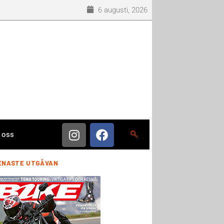
6 augusti, 2026
 oss
ENASTE UTGÅVAN