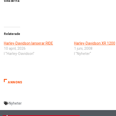
Gilla detta:
Relaterade
Harley-Davidson lanserar RIDE
Harley-Davidson XR 1200
10 april, 2026
1 juni, 2008
I ”Harley-Davidson”
I ”Nyheter”
ANNONS
Nyheter