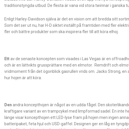
traditionstyngda utbud. De flesta är vana vid stora twinnar i ganska 
Enligt Harley-Davidson själva är det en vision om att bredda sitt sor
Som det ser ut nu, har H-D siktet inställt på framtiden med fler elek
fler och bättre produkter som ska inspirera fler till att köra elhoj.
Ett
av de senaste koncepten som visades i Las Vegas är en offroadhoj
och är en lättvikts grussprättare med en elmotor. Remdrift och elm
vridmoment från det ögonblick gasrullen vrids om. Jacko Strong, en 
hur hojen är att köra.
Den
andra koncepthojen är något av en udda fågel. Den skoterlikan
kraftigare variant av en trampcykel med limpformad sadel. En inte he
länge visar koncepthojen ett LED-lyse fram på hojen men ingen annan
batteripaket, feta hjul och USD-gaffel. Designen ger en låg en tyngdp