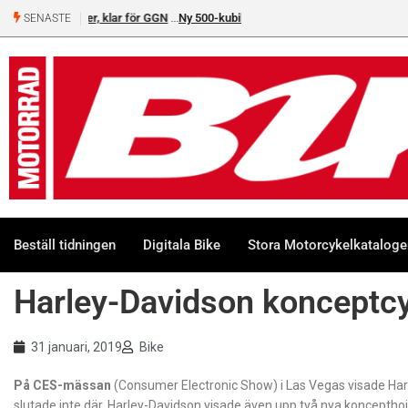
Ny 500-kubiks retro från Honda
SENASTE
Beställ tidningen
Digitala Bike
Stora Motorcykelkatalog
Harley-Davidson konceptc
31 januari, 2019
Bike
På CES-mässan
(Consumer Electronic Show) i Las Vegas visade Har
slutade inte där. Harley-Davidson visade även upp två nya konceptho