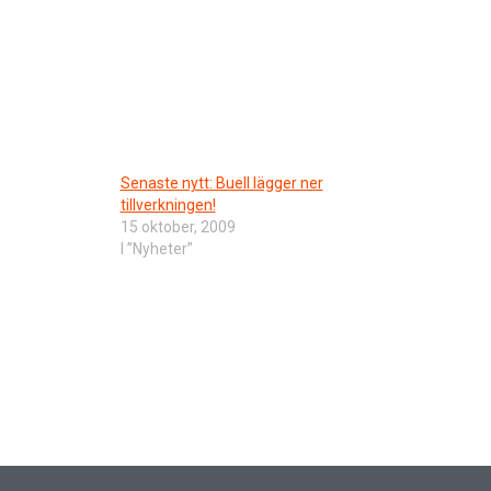
Senaste nytt: Buell lägger ner
tillverkningen!
15 oktober, 2009
I ”Nyheter”