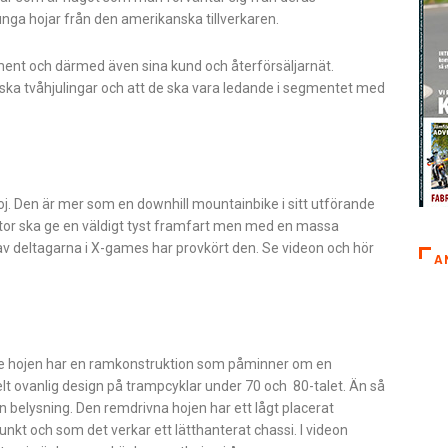
tunga hojar från den amerikanska tillverkaren.
timent och därmed även sina kund och återförsäljarnät.
triska tvåhjulingar och att de ska vara ledande i segmentet med
. Den är mer som en downhill mountainbike i sitt utförande
otor ska ge en väldigt tyst framfart men med en massa
av deltagarna i X-games har provkört den. Se videon och hör
A
de hojen har en ramkonstruktion som påminner om en
lt ovanlig design på trampcyklar under 70 och 80-talet. Än så
 belysning. Den remdrivna hojen har ett lågt placerat
unkt och som det verkar ett lätthanterat chassi. I videon