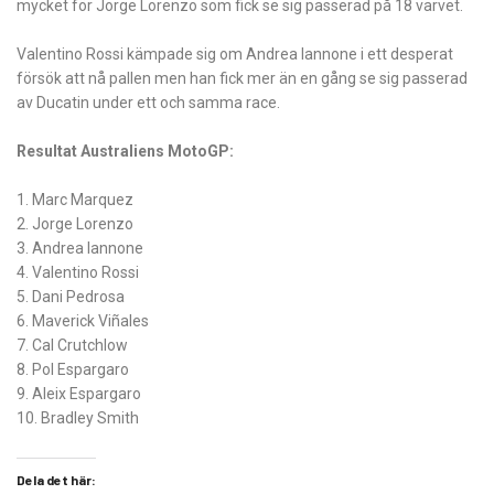
mycket för Jorge Lorenzo som fick se sig passerad på 18 varvet.
Valentino Rossi kämpade sig om Andrea Iannone i ett desperat
försök att nå pallen men han fick mer än en gång se sig passerad
av Ducatin under ett och samma race.
Resultat Australiens MotoGP:
1. Marc Marquez
2. Jorge Lorenzo
3. Andrea Iannone
4. Valentino Rossi
5. Dani Pedrosa
6. Maverick Viñales
7. Cal Crutchlow
8. Pol Espargaro
9. Aleix Espargaro
10. Bradley Smith
Dela det här: