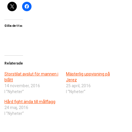
Gilla detta:
Relaterade
Storstilat avslut för mannen i
Mästerlig uppvisning på
blått
Jerez
14 november, 2016
25 april, 2016
I ”Nyheter”
I ”Nyheter”
Hård fight ända till målflagg
24 maj, 2016
I ”Nyheter”