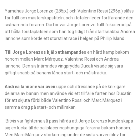
Yamahas Jorge Lorenzo (285p.) och Valentino Rossi (296p.) slåss
för fullt om mästerskapstiteln, och i totalen leder fortfarande den
sistnämnda föraren. Därför var Jorge Lorenzo fullt fokuserad på
att hålla förstaplatsen som han tog tidigt från startsnabba Andrea
Iannone som körde ett storstilat race i helgen på Phillip Island.
Till Jorge Lorenzos hjälp utkämpandes
en hård kamp bakom
honom mellan Marc Márquez, Valentino Rossi och Andrea
Iannone. Den sistnämndes vingprydda Ducati visade sig vara
giftigt snabb på banans långa start- och målsträcka.
Andrea Iannone var även
uppe och stressade på de knixigare
delarna av banan men använde vid ett tillfälle farten hos Ducatin
för att skjuta förbi både Valentino Rossi och Marc Márquez i
samma drag på start- och målrakan.
Bitvis var fighterna så pass hårda att Jorge Lorenzo kunde skapa
sig en lucka till de pallplaceringshungriga förarna bakom honom.
Men Marc Márquez storkörning under de sista varven blev för