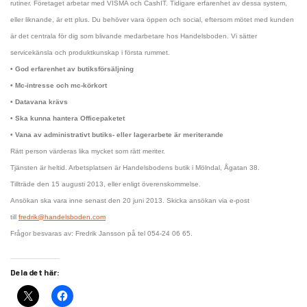
rutiner. Företaget arbetar med VISMA och CashIT. Tidigare erfarenhet av dessa system,
eller liknande, är ett plus. Du behöver vara öppen och social, eftersom mötet med kunden
är det centrala för dig som blivande medarbetare hos Handelsboden. Vi sätter
servicekänsla och produktkunskap i första rummet.
• God erfarenhet av butiksförsäljning
• Mc-intresse och mc-körkort
• Datavana krävs
• Ska kunna hantera Officepaketet
• Vana av administrativt butiks- eller lagerarbete är meriterande
Rätt person värderas lika mycket som rätt meriter.
Tjänsten är heltid. Arbetsplatsen är Handelsbodens butik i Mölndal, Ågatan 38.
Tillträde den 15 augusti 2013, eller enligt överenskommelse.
Ansökan ska vara inne senast den 20 juni 2013. Skicka ansökan via e-post
till
fredrik@handelsboden.com
Frågor besvaras av: Fredrik Jansson på tel 054-24 06 65.
Dela det här: