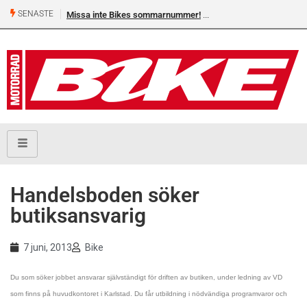
SENASTE
Missa inte Bikes sommarnummer!
Handelsboden söker
butiksansvarig
7 juni, 2013
Bike
Du som söker jobbet ansvarar självständigt för driften av butiken, under ledning av VD
som finns på huvudkontoret i Karlstad. Du får utbildning i nödvändiga programvaror och