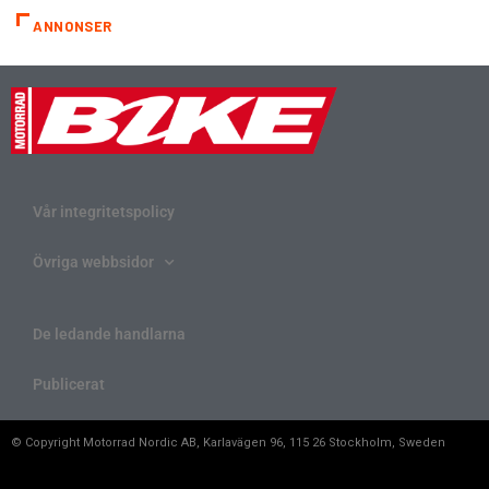
ANNONSER
Vår integritetspolicy
Övriga webbsidor
De ledande handlarna
Publicerat
© Copyright Motorrad Nordic AB, Karlavägen 96, 115 26 Stockholm, Sweden