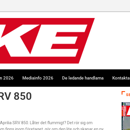
en 2026
Mediainfo 2026
De ledande handlarna
Kontakta
SRV 850
S
r Aprilia SRV 850. Låter det flummigt? Det rör sig om
som finns inom företaget, gör om den lite och skapar en ny