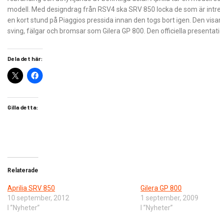
modell. Med designdrag från RSV4 ska SRV 850 locka de som är intre
en kort stund på Piaggios pressida innan den togs bort igen. Den visa
sving, fälgar och bromsar som Gilera GP 800. Den officiella presenta
Dela det här:
Gilla detta:
Relaterade
Aprilia SRV 850
Gilera GP 800
10 september, 2012
1 september, 2009
I ”Nyheter”
I ”Nyheter”