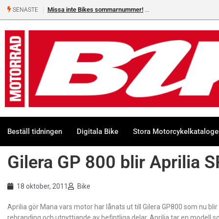
Missa inte Bikes sommarnummer!
SENASTE
Beställ tidningen
Digitala Bike
Stora Motorcykelkatalog
Gilera GP 800 blir Aprilia 
18 oktober, 2011
Bike
Aprilia gör Mana vars motor har lånats ut till Gilera GP800 som nu bli
rebranding och utnyttjande av befintliga delar. Aprilia tar en modell 