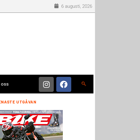
6 augusti, 2026
 oss
ENASTE UTGÅVAN